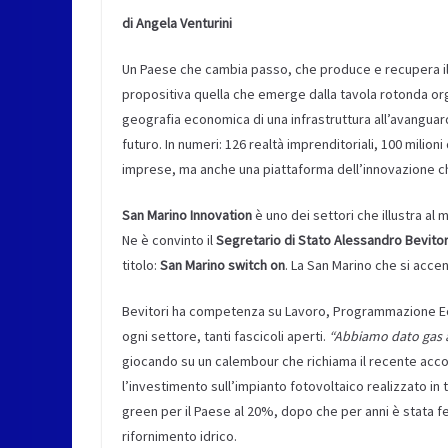
di Angela Venturini
Un Paese che cambia passo, che produce e recupera il
propositiva quella che emerge dalla tavola rotonda or
geografia economica di una infrastruttura all’avanguar
futuro. In numeri: 126 realtà imprenditoriali, 100 milio
imprese, ma anche una piattaforma dell’innovazione ch
San Marino Innovation
è uno dei settori che illustra al 
Ne è convinto il
Segretario di Stato Alessandro Bevitor
titolo:
San Marino switch on
. La San Marino che si acce
Bevitori ha competenza su Lavoro, Programmazione Ec
ogni settore, tanti fascicoli aperti.
“Abbiamo dato gas 
giocando su un calembour che richiama il recente accord
l’investimento sull’impianto fotovoltaico realizzato in t
green per il Paese al 20%, dopo che per anni è stata f
rifornimento idrico.