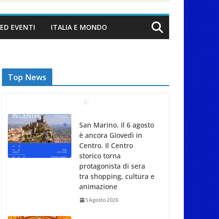
ED EVENTI
ITALIA E MONDO
Top News
Unione Volontariato
Protezione Civile San
Marino. Allerta meteo
codice colore
Arancione per
temperature estreme
5 Agosto 2026
Dreaming San Marino