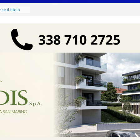
g Contest:
izione 2026-
e il titolo
odà si
 di
ci e di mare
 ancora Giovedì
o torna
shopping,
zione Civile
o codice colore
ure estreme