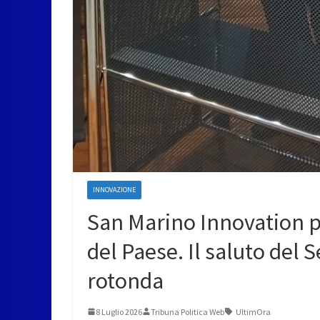
INNOVAZIONE
San Marino Innovation pr
del Paese. Il saluto del S
rotonda
8 Luglio 2026
Tribuna Politica Web
UltimOra