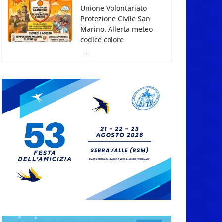
Song Contest: aperte le
iscrizioni all’edizione
2026-2027
5 Agosto 2026
Compak: Renato Ragini
vince il titolo
sammarinese,
Armando Rodà si
aggiudicail Gran Prix
5 Agosto 2026
Pesca sportiva, tre
prove di campionato
tra acque dolci e di
mare
5 Agosto 2026