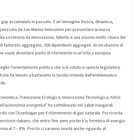
 gap accumulato in passato. È un’immagine fresca, dinamica,
ganizzata da San Marino Innovation per presentare la nuova
dia sostenuta da innovazione, talento e una visione molto chiara del
ni di fatturato aggregato, 300 dipendenti aggregati. Un incubatore di
e vuole diventare punto di riferimento in un’ottica europea.
meglio l’orientamento politico che si è voluto in questa legislatura.
i
che ha tenuto a battesimo la tavola rotonda dall’emblematico
nde.
onomica, Transizione Ecologica, Innovazione Tecnologica, AASS:
all’autonomia energetica
” ha sottolineato nei saluti inaugurali
o con l’Azerbaijan per il rifornimento di gas naturale. Poi ricorda
erritorio italiano, che entro fine anno porterà la fornitura di energia
erma al 7 – 8%. Presto ci saranno novità anche riguardo al