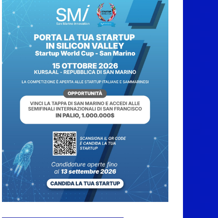
San Marino. Il 6 agosto
è ancora Giovedì in
Centro. Il Centro
storico torna
protagonista di sera
tra shopping, cultura e
animazione
5 Agosto 2026