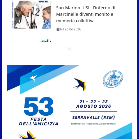
San Marino. USL: l’inferno di
Marcinelle diventi monito e
memoria collettiva
6 Agosto 2026
San Marino. Sindacati: PdL
famiglia, alla prima sessione
consiliare utile deve essere
approvato
6 Agosto 2026
Protezione Civile San Marino.
Incendi boschivi: attivazione
della fase preliminare di
preallarme, dal 3 al 9 agosto
6 Agosto 2026
“San Marino Antiqua –