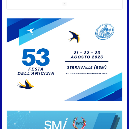
sessione consiliare utile deve essere approvato
6 Agosto 2026
Protezione Civile San Marino.
Incendi boschivi: attivazione
della fase preliminare di
preallarme, dal 3 al 9 agosto
6 Agosto 2026
“San Marino Antiqua –
Leggende e storie del Titano”:
l’inequivocabile successo di
pubblico e di partecipazione
6 Agosto 2026