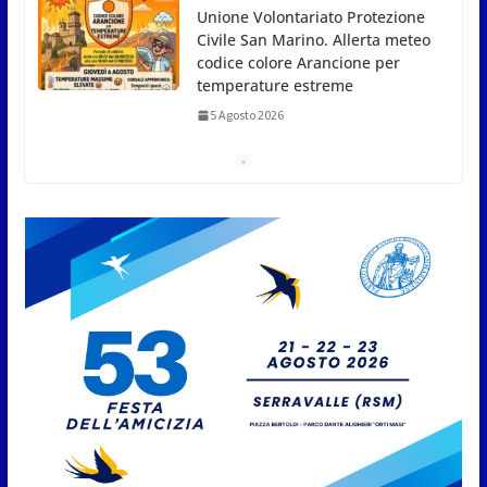
iscrizioni all’edizione 2026-2027
5 Agosto 2026
Compak: Renato Ragini vince il titolo sammarinese,
Armando Rodà si aggiudicail Gran Prix
5 Agosto 2026
Pesca sportiva, tre prove di
campionato tra acque dolci e di
mare
5 Agosto 2026
San Marino. Il 6 agosto è ancora
Giovedì in Centro. Il Centro
storico torna protagonista di
sera tra shopping, cultura e
animazione
5 Agosto 2026