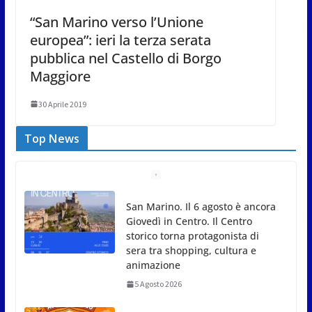
“San Marino verso l’Unione
europea”: ieri la terza serata
pubblica nel Castello di Borgo
Maggiore
30 Aprile 2019
Top News
Unione Volontariato Protezione
Civile San Marino. Allerta meteo
codice colore Arancione per
temperature estreme
5 Agosto 2026
Dreaming San Marino Song Contest: aperte le