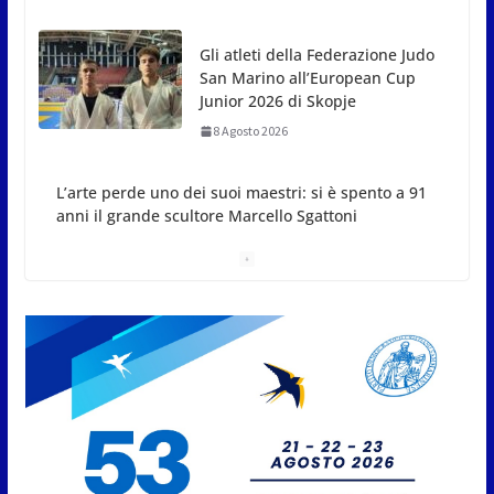
8 Agosto 2026
L’arte perde uno dei suoi
maestri: si è spento a 91 anni il
grande scultore Marcello
Sgattoni
8 Agosto 2026
A Oltremare 2.0 a Riccione in migliaia per
incontrare i DinsiemE
8 Agosto 2026
San Marino Academy.
Femminile: quattro Primavera
aggregate alla Prima Squadra
8 Agosto 2026
San Marino. “Cena Tramonto &