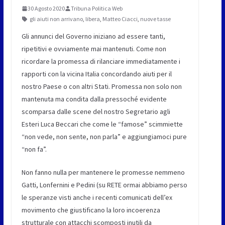
30 Agosto 2020
Tribuna Politica Web
gli aiuti non arrivano
,
libera
,
Matteo Ciacci
,
nuove tasse
Gli annunci del Governo iniziano ad essere tanti,
ripetitivi e ovviamente mai mantenuti. Come non
ricordare la promessa di rilanciare immediatamente i
rapporti con la vicina Italia concordando aiuti per il
nostro Paese o con altri Stati. Promessa non solo non
mantenuta ma condita dalla pressoché evidente
scomparsa dalle scene del nostro Segretario agli
Esteri Luca Beccari che come le “famose” scimmiette
“non vede, non sente, non parla” e aggiungiamoci pure
“non fa”.
Non fanno nulla per mantenere le promesse nemmeno
Gatti, Lonfernini e Pedini (su RETE ormai abbiamo perso
le speranze visti anche i recenti comunicati dell’ex
movimento che giustificano la loro incoerenza
strutturale con attacchi scomposti inutili da