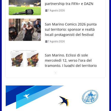
sul territorio: sponsor e realtà
locali protagonisti del festival
7 Agosto 2026
San Marino. Eclissi di sole
mercoledì 12, verso l’ora del
tramonto. I luoghi del territorio
dove si potrà ammirare
7 Agosto 2026
San Marino, stop agli abbruciamenti di residui
agricoli e vegetali fino al 15 settembre. Previste
multe salate
7 Agosto 2026
Caccuri celebra Roberto Sergio:
cittadinanza onoraria, chiavi
della città e premio alla carriera