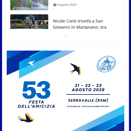
9 Agosto 2026
Dennis Spircu fa doppietta a
San Marino: suoi singolare e
doppio nel Junior ITF
9 Agosto 2026
Giro aereo d’Italia: a San Marino
è stata l’ultima tappa
9 Agosto 2026
San Marino. AR plaude al
confronto tra istituzioni e
professionisti sulle procedure e
verifiche ispettive
9 Agosto 2026