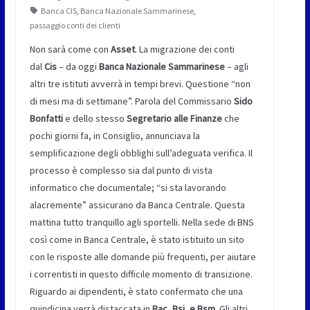
Banca CIS
,
Banca Nazionale Sammarinese
,
passaggio conti dei clienti
Non sarà come con
Asset
. La migrazione dei conti
dal
Cis
– da oggi
Banca Nazionale Sammarinese
– agli
altri tre istituti avverrà in tempi brevi. Questione “non
di mesi ma di settimane”. Parola del Commissario
Sido
Bonfatti
e dello stesso
Segretario alle Finanze
che
pochi giorni fa, in Consiglio, annunciava la
semplificazione degli obblighi sull’adeguata verifica. Il
processo è complesso sia dal punto di vista
informatico che documentale; “si sta lavorando
alacremente” assicurano da Banca Centrale. Questa
mattina tutto tranquillo agli sportelli. Nella sede di BNS
così come in Banca Centrale, è stato istituito un sito
con le risposte alle domande più frequenti, per aiutare
i correntisti in questo difficile momento di transizione.
Riguardo ai dipendenti, è stato confermato che una
quindicina verrà distaccata in
Bac, Bsi, e Bsm
. Gli altri