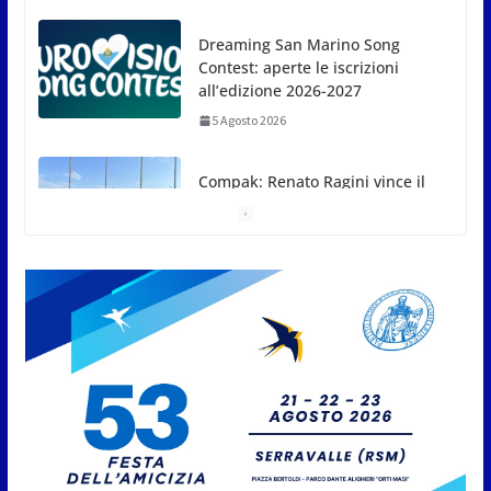
Dreaming San Marino Song
Contest: aperte le iscrizioni
all’edizione 2026-2027
5 Agosto 2026
Compak: Renato Ragini vince il
titolo sammarinese, Armando
Rodà si aggiudicail Gran Prix
5 Agosto 2026
Pesca sportiva, tre prove di campionato tra acque
dolci e di mare
5 Agosto 2026
San Marino. Il 6 agosto è ancora
Giovedì in Centro. Il Centro
storico torna protagonista di