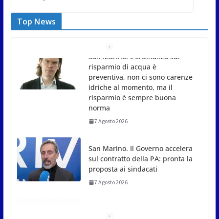
Top News
San Marino. Il Governo accelera
sul contratto della PA: pronta la
proposta ai sindacati
7 Agosto 2026
San Marino. A settant’anni dal
rogo di Marcinelle: la memoria
delle vittime e la lezione della
storia per la tutela del lavoro
7 Agosto 2026
Taranto 2026, la delegazione
sammarinese ricevuta dai