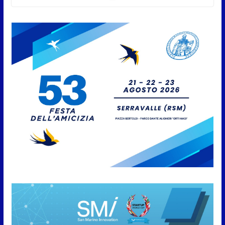
Capitani Reggenti.Valentina
Venerucci e Jacopo Frisoni i due
portabandiera
7 Agosto 2026
L’Associazione Frontalieri Italia
San Marino incontra
l’Ambasciatore Colaceci per un
confronto su diritti e
discriminazioni a scapito dei
lavoratori
7 Agosto 2026
San Marino. L’ordinanza sul
risparmio di acqua è
preventiva, non ci sono carenze
idriche al momento, ma il
risparmio è sempre buona
norma