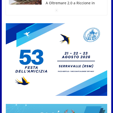
A Oltremare 2.0 a Riccione in
migliaia per incontrare i
DinsiemE
8 Agosto 2026
San Marino Academy.
Femminile: quattro Primavera
aggregate alla Prima Squadra
8 Agosto 2026
San Marino. “Cena Tramonto &
Live” una serata di
divertimento, arte, buona
cucina e solidarietà, a Faetano.
Con la firma e la regia di
Fun4all
8 Agosto 2026