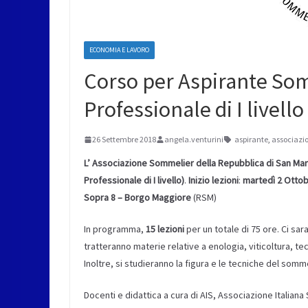
ECONOMIA E LAVORO
Corso per Aspirante Som
Professionale di I livello
26 Settembre 2018
angela.venturini
aspirante
,
associazi
L’ Associazione Sommelier della Repubblica di San Mar
Professionale di I livello)
.
Inizio lezioni
:
m
artedì 2 Otto
Sopra 8 – Borgo Maggiore
(RSM)
In programma,
15 lezioni
per un totale di 75 ore. Ci sar
tratteranno materie relative a enologia, viticoltura, tecn
Inoltre, si studieranno la figura e le tecniche del somme
Docenti e didattica a cura di AIS, Associazione Italian