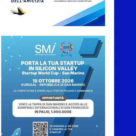
San Marino. Sindacati:
PdL famiglia, alla
prima sessione
consiliare utile deve
essere approvato
6 Agosto 2026
Protezione Civile San
Marino. Incendi
boschivi: attivazione
della fase preliminare
di preallarme, dal 3 al
9 agosto
6 Agosto 2026