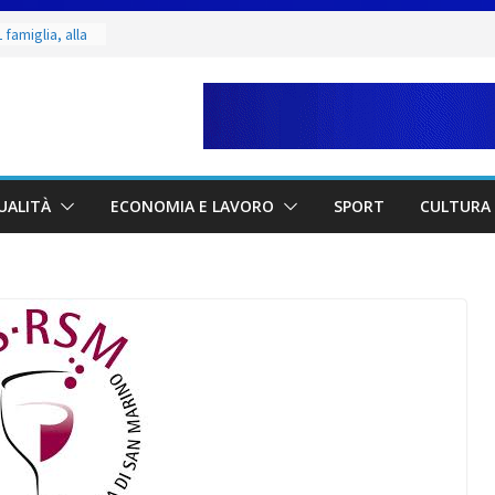
 famiglia, alla
 utile deve
ino. Incendi
a fase
dal 3 al 9
eggende e
UALITÀ
ECONOMIA E LAVORO
SPORT
CULTURA 
uivocabile
 San Marino
zione per
io
 di Marcinelle
collettiva