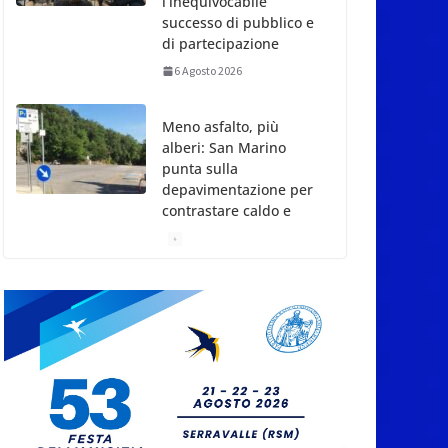
l’inequivocabile
successo di pubblico e
di partecipazione
6 Agosto 2026
Meno asfalto, più
alberi: San Marino
punta sulla
depavimentazione per
contrastare caldo e
rischio idrogeologico
6 Agosto 2026
San Marino. USL:
l’inferno di Marcinelle
diventi monito e
memoria collettiva
6 Agosto 2026