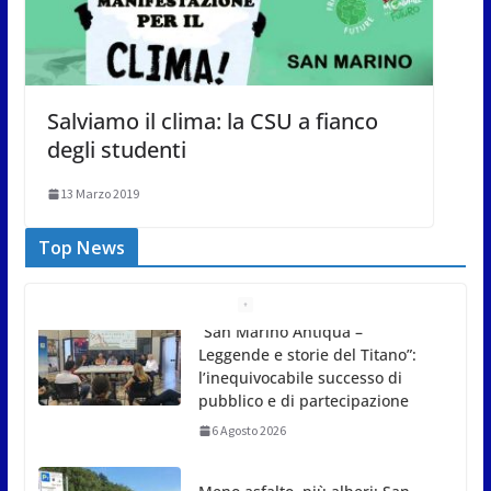
Salviamo il clima: la CSU a fianco
degli studenti
13 Marzo 2019
Top News
Meno asfalto, più alberi: San
Marino punta sulla
depavimentazione per
contrastare caldo e rischio
idrogeologico
6 Agosto 2026