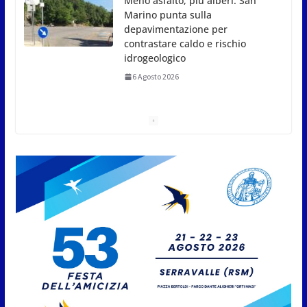
San Marino. USL: l’inferno di
Marcinelle diventi monito e
memoria collettiva
6 Agosto 2026
San Marino. Sindacati: PdL famiglia, alla prima
sessione consiliare utile deve essere approvato
6 Agosto 2026
Protezione Civile San Marino.
Incendi boschivi: attivazione
della fase preliminare di
preallarme, dal 3 al 9 agosto
6 Agosto 2026
“San Marino Antiqua –
Leggende e storie del Titano”: