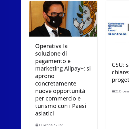
Operativa la
soluzione di
pagamento e
CSU: s
marketing Alipay+: si
chiare
aprono
proget
concretamente
nuove opportunità
21 Dicem
per commercio e
turismo con i Paesi
asiatici
11 Gennaio 2022