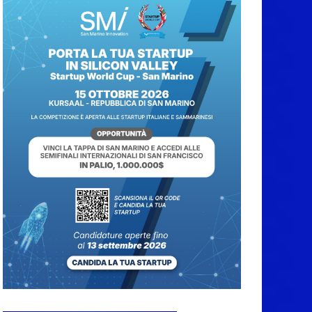
Protezione Civile San
Marino. Incendi
boschivi: attivazione
della fase preliminare
di preallarme, dal 3 al
9 agosto
6 Agosto 2026