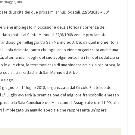
mellaggio
,
ufn
date di uscita dei due prossimi annulli postali.
22/6/2018
– 50°
 e viene impiegato in occasione della storica ricorrenza del
a dato i natali al Santo Marino. Il 22/6/1968 venne proclamato
n grandioso gemellaggio tra San Marino ed Arbe: da quel momento la
l’isola dalmata, tanto che ogni anno viene organizzata anche una
ttà, alternando i luoghi del suo svolgimento. Tra i fini del sodalizio si
o le due città, la testimonianza di una sincera amicizia reciproca, la
 sociali tra i cittadini di San Marino ed Arbe.
, Asiago
0 giugno e il 1° luglio 2018, organizzata dal Circolo Filatelico dei
 Il 1° Luglio avverrà la premiazione del migliore francobollo emesso
presso la Sala Consiliare del Municipio di Asiago alle ore 11.00, alla
errà impiegato un annullo speciale che rappresenta un’opera