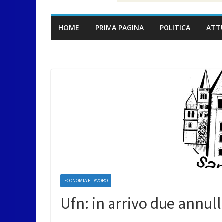
HOME
PRIMA PAGINA
POLITICA
ATT
ECONOMIA E LAVORO
Ufn: in arrivo due annull