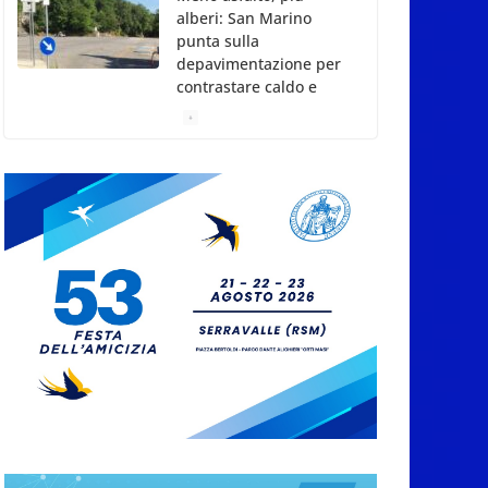
alberi: San Marino
punta sulla
depavimentazione per
contrastare caldo e
rischio idrogeologico
6 Agosto 2026
San Marino. USL:
l’inferno di Marcinelle
diventi monito e
memoria collettiva
6 Agosto 2026
San Marino. Sindacati:
PdL famiglia, alla
prima sessione
consiliare utile deve
essere approvato
6 Agosto 2026