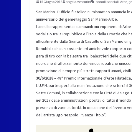
15 Giugno 2018
angela.venturini
annulli speciali
,
Arbe
,
ge
San Marino. L’Ufficio filatelico numismatico annuncia le 
anniversario del gemellaggio San Marino-Arbe.
L’annullo rappresenta i campanili più imponenti di Arbe
sodalizio tra la Repubblica e l’isola della Croazia che h
ufficialmente dalla Giunta di Castello di San Marino u
Repubblica ha un costante ed amichevole rapporto con 
gara di tiro con la balestra tra i balestrieri delle due ci
ricordano il rafforzamento dei vincoli ideali che uniscon
promozione di sempre più stretti rapporti umani, civili e
30/6/2018
– 48° Premio Internazionale d’Arte Filatelica
L’U.F.N. parteciperà alla manifestazione che si terrà il 3
Sette Comuni, in collaborazione con la Città di Asiago.
nel 2017 dalle amministrazioni postali di tutto il mondo 
presenza di varie autorità. In occasione dell’evento v
dell’artista Ugo Nespolo, “Senza Titolo”.