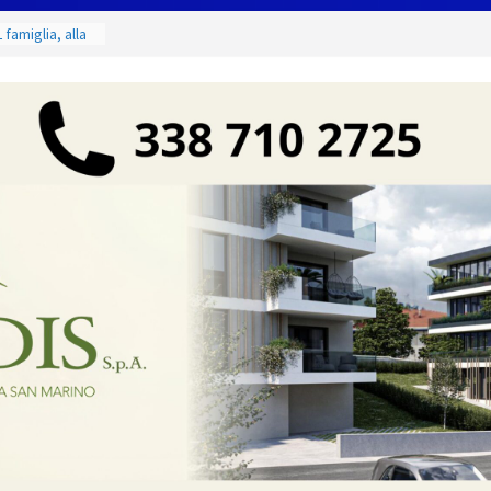
 famiglia, alla
 utile deve
ino. Incendi
a fase
dal 3 al 9
eggende e
uivocabile
 San Marino
zione per
io
 di Marcinelle
collettiva