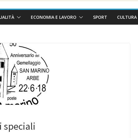
UALITÀ
ECONOMIA E LAVORO
SPORT
CULTURA 
i speciali