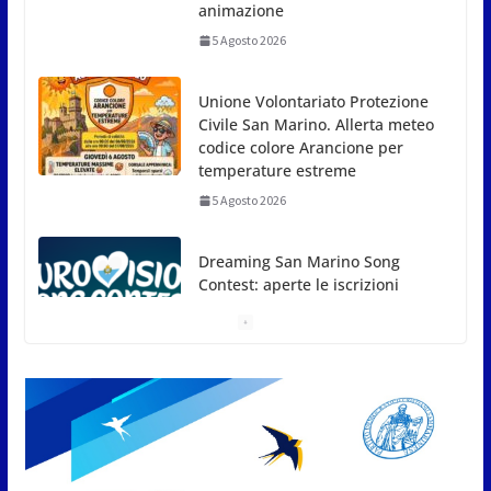
Civile San Marino. Allerta meteo
codice colore Arancione per
temperature estreme
5 Agosto 2026
Dreaming San Marino Song
Contest: aperte le iscrizioni
all’edizione 2026-2027
5 Agosto 2026
Compak: Renato Ragini vince il
titolo sammarinese, Armando
Rodà si aggiudicail Gran Prix
5 Agosto 2026
Pesca sportiva, tre prove di
campionato tra acque dolci e di
mare