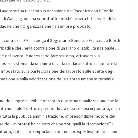
nazionale
,
Francesco Biordi
,
USL
voratori ha rilanciato in occasione dell’incontro con il Fondo
di Washington, ma soprattutto perché arrivi a tutti i livelli della
sindacale che l’Organizzazione ha sempre proposto.
 incontrare il FMI – spiega il Segretario Generale Francesco Biordi –
adire che, nella costruzione di un Piano di stabilità nazionale, il
ne del lavoro, è necessario fare sistema, attraverso la
l nostro sistema, da un punto di vista sindacale atto a superare la
i impostato sulla partecipazione dei lavoratori alle scelte degli
mazione e sulla valorizzazione delle risorse umane in termini di
ine dell’imprescindibile percorso di internazionalizzazione che la
fatti non solo il settore privato dovrà essere cosi impostato, ma a
 tutta la pubblica amministrazione, imprescindibile motore del
dei Lavoratoti ha chiesto che settori quali la “formazione” il
ntrario, data la loro importanza per una prospettiva futura, siano