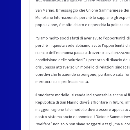
15 Gennaio 2018
angela.venturini
Fondo Monetario Inter
San Marino. Il messaggio che Unione Sammarinese dei La
Monetario Internazionale perché lo sappiano gli esperti 
popolazione, è molto chiaro e rispecchia la politica 
“Siamo molto soddisfatti di aver avuto l’opportunità di
perché in questa sede abbiamo avuto l’opportunità di rib
rilancio dell’economia passa attraverso la valorizzazio
condivisione delle soluzioni” Il percorso di rilancio de
crisi, passa attraverso un modello di relazioni sindacal
obiettivi che le aziende si pongono, puntando sulla for
meritocrazia e professionalità.
Il suddetto modello, si rende indispensabile anche al f
Repubblica di San Marino dovrà affrontare in futuro, in
maggior ragione tale modello dovrà essere applicato a
nostro sistema socio economico. L’Unione Sammarinese 
“welfare” non solo non siano soggetti a tagli, ma al co