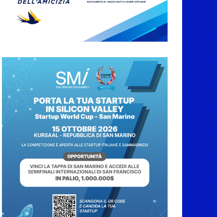
abbruciamenti di
residui agricoli e
vegetali fino al 15
settembre. Previste
multe salate
7 Agosto 2026
Caccuri celebra
Roberto Sergio:
cittadinanza onoraria,
chiavi della città e
premio alla carriera
7 Agosto 2026