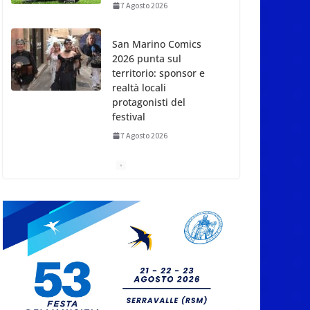
7 Agosto 2026
San Marino Comics
2026 punta sul
territorio: sponsor e
realtà locali
protagonisti del
festival
7 Agosto 2026
San Marino. Eclissi di
sole mercoledì 12,
verso l’ora del
tramonto. I luoghi del
territorio dove si potrà
ammirare
7 Agosto 2026
San Marino, stop agli