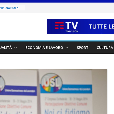
ruciamenti di
 fino al 15
e salate
Sergio:
vi della città e
a partnership
UALITÀ
ECONOMIA E LAVORO
SPORT
CULTURA 
unta sul
à locali
e mercoledì 12,
I luoghi del
ammirare