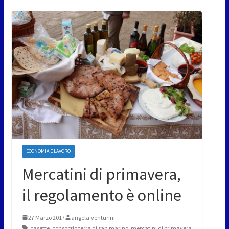
ECONOMIA E LAVORO
Mercatini di primavera,
il regolamento è online
27 Marzo 2017
angela.venturini
casette
,
consorzio terra di san marino
,
mercatini di primavera