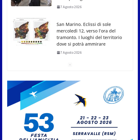
San Marino. Eclissi di sole
mercoledì 12, verso l’ora del
tramonto. I luoghi del territorio
dove si potrà ammirare
7 Agosto 2026
San Marino, stop agli
abbruciamenti di residui
agricoli e vegetali fino al 15
settembre. Previste multe
salate
7 Agosto 2026
Caccuri celebra Roberto Sergio:
cittadinanza onoraria, chiavi
della città e premio alla carriera
7 Agosto 2026