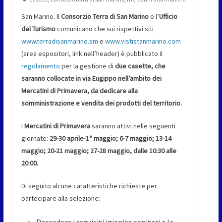
San Marino. Il
Consorzio Terra di San Marino
e l’
Ufficio
del Turismo
comunicano che sui rispettivi siti
www.terradisanmarino.sm
e
www.vististanmarino.com
(area espositori, link nell’header) è pubblicato il
regolamento
per la gestione di
due casette, che
saranno collocate in via Eugippo nell’ambito dei
Mercatini di Primavera, da dedicare alla
somministrazione e vendita dei prodotti del territorio.
I
Mercatini di Primavera
saranno attivi nelle seguenti
giornate:
29-30 aprile-1° maggio; 6-7 maggio; 13-14
maggio; 20-21 maggio; 27-28 maggio, dalle 10:30 alle
20:00.
Di seguito alcune caratteristiche richieste per
partecipare alla selezione:
Possedere i requisiti igienico sanitari e le