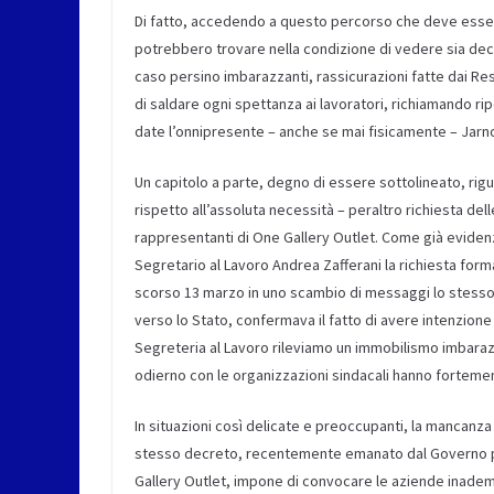
Di fatto, accedendo a questo percorso che deve esser
potrebbero trovare nella condizione di vedere sia decurt
caso persino imbarazzanti, rassicurazioni fatte dai Res
di saldare ogni spettanza ai lavoratori, richiamando rip
date l’onnipresente – anche se mai fisicamente – Jarno 
Un capitolo a parte, degno di essere sottolineato, rigu
rispetto all’assoluta necessità – peraltro richiesta dell
rappresentanti di One Gallery Outlet. Come già evidenz
Segretario al Lavoro Andrea Zafferani la richiesta form
scorso 13 marzo in uno scambio di messaggi lo stesso S
verso lo Stato, confermava il fatto di avere intenzione
Segreteria al Lavoro rileviamo un immobilismo imbarazz
odierno con le organizzazioni sindacali hanno fortemen
In situazioni così delicate e preoccupanti, la mancanza 
stesso decreto, recentemente emanato dal Governo per 
Gallery Outlet, impone di convocare le aziende inadempi