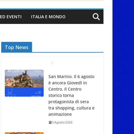
ED EVENTI
ITALIA E MONDO
Top News
San Marino. Il 6 agosto
è ancora Giovedì in
Centro. Il Centro
storico torna
protagonista di sera
tra shopping, cultura e
animazione
5 Agosto 2026
Unione Volontariato
Protezione Civile San
Marino. Allerta meteo
codice colore