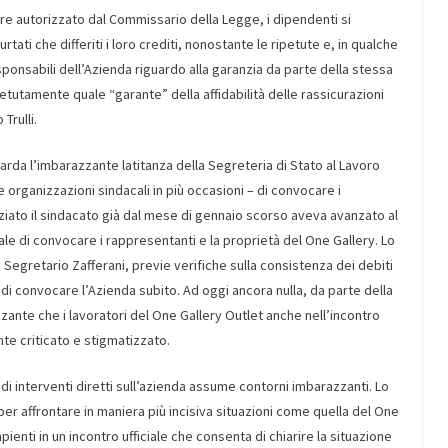
e autorizzato dal Commissario della Legge, i dipendenti si
ati che differiti i loro crediti, nonostante le ripetute e, in qualche
ponsabili dell’Azienda riguardo alla garanzia da parte della stessa
etutamente quale “garante” della affidabilità delle rassicurazioni
Trulli.
arda l’imbarazzante latitanza della Segreteria di Stato al Lavoro
e organizzazioni sindacali in più occasioni – di convocare i
iato il sindacato già dal mese di gennaio scorso aveva avanzato al
ale di convocare i rappresentanti e la proprietà del One Gallery. Lo
egretario Zafferani, previe verifiche sulla consistenza dei debiti
 di convocare l’Azienda subito. Ad oggi ancora nulla, da parte della
ante che i lavoratori del One Gallery Outlet anche nell’incontro
te criticato e stigmatizzato.
di interventi diretti sull’azienda assume contorni imbarazzanti. Lo
affrontare in maniera più incisiva situazioni come quella del One
enti in un incontro ufficiale che consenta di chiarire la situazione