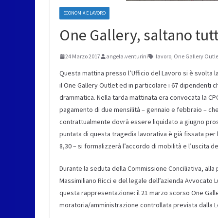
ECONOMIA E LAVORO
One Gallery, saltano tutti
24 Marzo 2017
angela.venturini
lavoro
,
One Gallery Outle
Questa mattina presso l’Ufficio del Lavoro si è svolta
il One Gallery Outlet ed in particolare i 67 dipendenti 
drammatica. Nella tarda mattinata era convocata la CP
pagamento di due mensilità – gennaio e febbraio – ch
contrattualmente dovrà essere liquidato a giugno pross
puntata di questa tragedia lavorativa è già fissata per
8,30 – si formalizzerà l’accordo di mobilità e l’uscita 
Durante la seduta della Commissione Conciliativa, alla
Massimiliano Ricci e del legale dell’azienda Avvocato L
questa rappresentazione: il 21 marzo scorso One Galle
moratoria/amministrazione controllata prevista dalla 