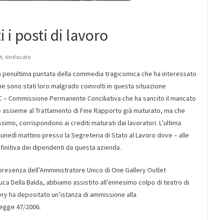
 i posti di lavoro
t
,
sindacato
 la penultima puntata della commedia tragicomica che ha interessato
che sono stati loro malgrado coinvolti in questa situazione
C – Commissione Permanente Conciliativa che ha sancito il mancato
e assieme al Trattamento di Fine Rapporto già maturato, ma che
imo, corrispondono ai crediti maturati dai lavoratori. L’ultima
 lunedì mattino presso la Segreteria di Stato al Lavoro dove – alle
definitiva dei dipendenti da questa azienda.
 presenza dell’Amministratore Unico di One Gallery Outlet
uca Della Balda, abbiamo assistito all’ennesimo colpo di teatro di
ry ha depositato un’istanza di ammissione alla
Legge 47/2006.