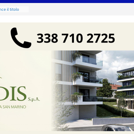
g Contest:
izione 2026-
e il titolo
odà si
 di
ci e di mare
 ancora Giovedì
o torna
shopping,
zione Civile
o codice colore
ure estreme