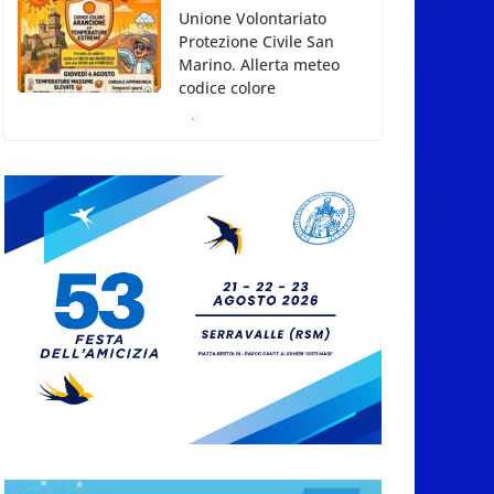
Arancione per
temperature estreme
5 Agosto 2026
Dreaming San Marino
Song Contest: aperte le
iscrizioni all’edizione
2026-2027
5 Agosto 2026
Compak: Renato Ragini
vince il titolo
sammarinese,
Armando Rodà si
aggiudicail Gran Prix
5 Agosto 2026
Pesca sportiva, tre
prove di campionato