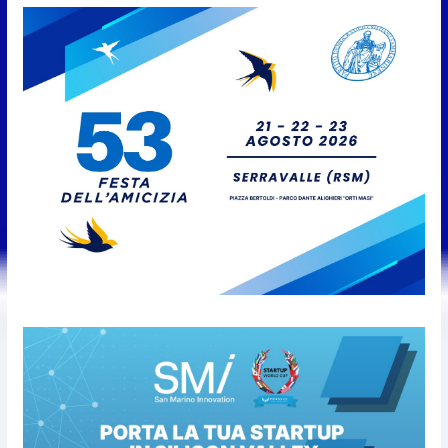
Protezione Civile San Marino.
Incendi boschivi: attivazione
della fase preliminare di
preallarme, dal 3 al 9 agosto
6 Agosto 2026
“San Marino Antiqua –
Leggende e storie del Titano”:
l’inequivocabile successo di
pubblico e di partecipazione
6 Agosto 2026