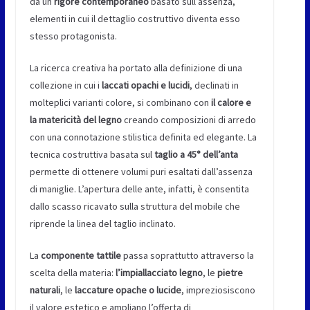
da un
rigore contemporaneo
basato sull’assenza,
elementi in cui il dettaglio costruttivo diventa esso
stesso protagonista.
La ricerca creativa ha portato alla definizione di una
collezione in cui i
laccati opachi e lucidi
, declinati in
molteplici varianti colore, si combinano con
il calore e
la matericità del legno
creando composizioni di arredo
con una connotazione stilistica definita ed elegante. La
tecnica costruttiva basata sul
taglio a 45° dell’anta
permette di ottenere volumi puri esaltati dall’assenza
di maniglie. L’apertura delle ante, infatti, è consentita
dallo scasso ricavato sulla struttura del mobile che
riprende la linea del taglio inclinato.
La
componente tattile
passa soprattutto attraverso la
scelta della materia:
l’impiallacciato legno
, le
pietre
naturali
, le
laccature opache o
lucide
, impreziosiscono
il valore estetico e ampliano l’offerta di