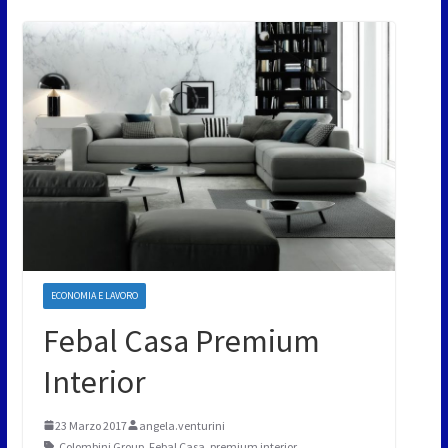
ECONOMIA E LAVORO
Febal Casa Premium
Interior
23 Marzo 2017
angela.venturini
Colombini Group
,
Febal Casa
,
premium interior