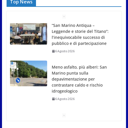
Top News
Meno asfalto, più alberi: San
Marino punta sulla
depavimentazione per
contrastare caldo e rischio
idrogeologico
6 Agosto 2026
San Marino. USL: l’inferno di
Marcinelle diventi monito e
memoria collettiva
6 Agosto 2026
San Marino. Sindacati: PdL famiglia, alla prima
sessione consiliare utile deve essere approvato
6 Agosto 2026