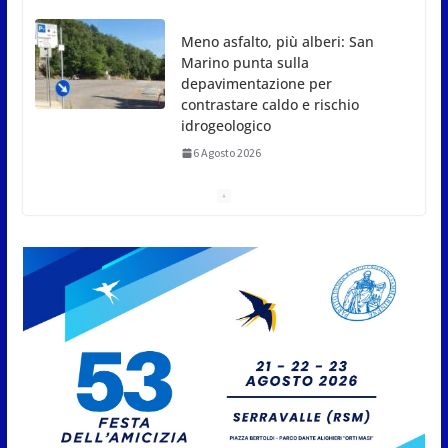
6 Agosto 2026
San Marino. USL: l’inferno di
Marcinelle diventi monito e
memoria collettiva
6 Agosto 2026
San Marino. Sindacati: PdL
famiglia, alla prima sessione
consiliare utile deve essere
approvato
6 Agosto 2026
Protezione Civile San Marino.
Incendi boschivi: attivazione
della fase preliminare di
preallarme, dal 3 al 9 agosto
6 Agosto 2026