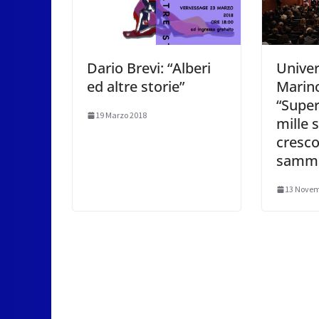
Dario Brevi: “Alberi
Univer
ed altre storie”
Marino
“Supe
19 Marzo 2018
mille 
crescon
samma
13 Novem