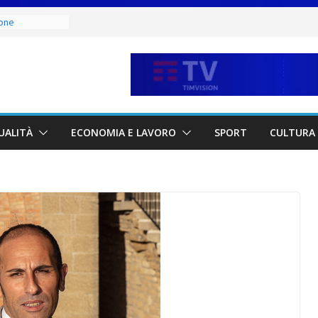
ione
 Capitani
ucci e Jacopo
ra
 Italia San
iatore Colaceci
i e
dei lavoratori
UALITÀ
ECONOMIA E LAVORO
SPORT
CULTURA 
l risparmio di
ci sono
to, ma il
na norma
celera sul
 la proposta ai
 dal rogo di
le vittime e la
 tutela del