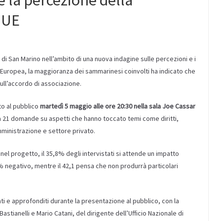
e la percezione della
’UE
a di San Marino nell’ambito di una nuova indagine sulle percezioni e i
 Europea, la maggioranza dei sammarinesi coinvolti ha indicato che
ull’accordo di associazione.
to al pubblico
martedì 5 maggio alle ore 20:30 nella sala Joe Cassar
 a 21 domande su aspetti che hanno toccato temi come diritti,
ministrazione e settore privato.
i nel progetto, il 35,8% degli intervistati si attende un impatto
2,1% negativo, mentre il 42,1 pensa che non produrrà particolari
i e approfonditi durante la presentazione al pubblico, con la
astianelli e Mario Catani, del dirigente dell’Ufficio Nazionale di