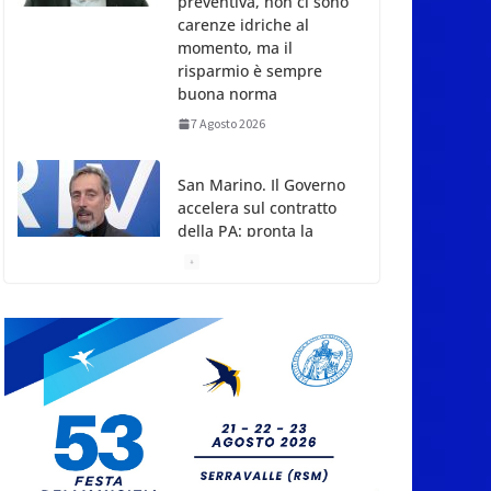
preventiva, non ci sono
carenze idriche al
momento, ma il
risparmio è sempre
buona norma
7 Agosto 2026
San Marino. Il Governo
accelera sul contratto
della PA: pronta la
proposta ai sindacati
7 Agosto 2026
San Marino. A
settant’anni dal rogo di
Marcinelle: la memoria
delle vittime e la
lezione della storia per
la tutela del lavoro
7 Agosto 2026