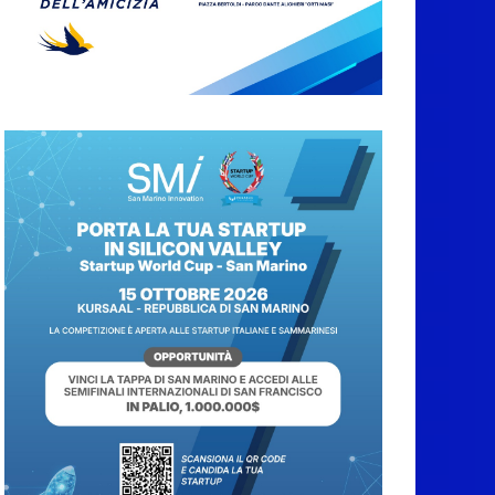
Taranto 2026, la
delegazione
sammarinese ricevuta
dai Capitani
Reggenti.Valentina
Venerucci e Jacopo
Frisoni i due
portabandiera
7 Agosto 2026
L’Associazione
Frontalieri Italia San
Marino incontra
l’Ambasciatore
Colaceci per un
confronto su diritti e
discriminazioni a
scapito dei lavoratori