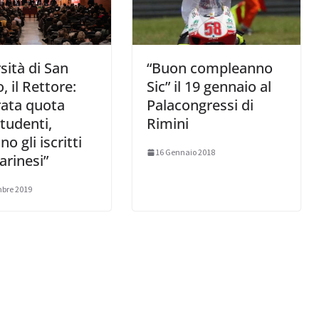
sità di San
“Buon compleanno
, il Rettore:
Sic” il 19 gennaio al
rata quota
Palacongressi di
studenti,
Rimini
o gli iscritti
16 Gennaio 2018
rinesi”
bre 2019