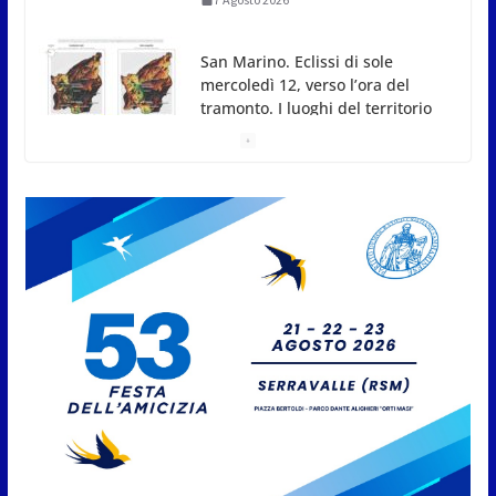
dove si potrà ammirare
7 Agosto 2026
San Marino, stop agli
abbruciamenti di residui
agricoli e vegetali fino al 15
settembre. Previste multe
salate
7 Agosto 2026
Caccuri celebra Roberto Sergio:
cittadinanza onoraria, chiavi
della città e premio alla carriera
7 Agosto 2026
Anche la FSGC nella nuova
partnership tra FIFA+ e DAZN
7 Agosto 2026