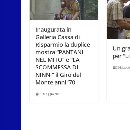
Inaugurata in
Galleria Cassa di
Risparmio la duplice
Un gr
mostra “PANTANI
per “L
NEL MITO” e “LA
SCOMMESSA DI
30 Maggi
NINNI” il Giro del
Monte anni ’70
18 Maggio 2019