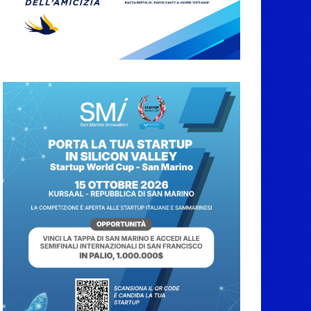
Compak: Renato Ragini
vince il titolo
sammarinese,
Armando Rodà si
aggiudicail Gran Prix
5 Agosto 2026
Pesca sportiva, tre
prove di campionato
tra acque dolci e di
mare
5 Agosto 2026