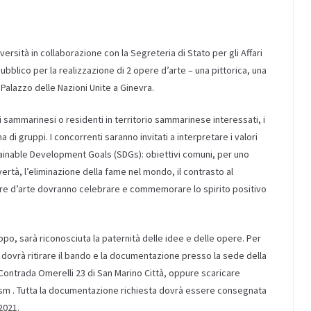
iversità in collaborazione con la Segreteria di Stato per gli Affari
bblico per la realizzazione di 2 opere d’arte – una pittorica, una
alazzo delle Nazioni Unite a Ginevra.
ti sammarinesi o residenti in territorio sammarinese interessati, i
i gruppi. I concorrenti saranno invitati a interpretare i valori
tainable Development Goals (SDGs): obiettivi comuni, per uno
ertà, l’eliminazione della fame nel mondo, il contrasto al
ere d’arte dovranno celebrare e commemorare lo spirito positivo
ruppo, sarà riconosciuta la paternità delle idee e delle opere. Per
i dovrà ritirare il bando e la documentazione presso la sede della
in Contrada Omerelli 23 di San Marino Città, oppure scaricare
.sm . Tutta la documentazione richiesta dovrà essere consegnata
2021.