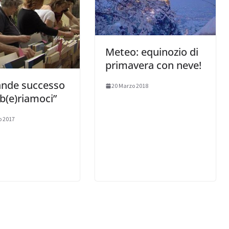
Meteo: equinozio di
primavera con neve!
ande successo
20 Marzo 2018
ib(e)riamoci”
o 2017