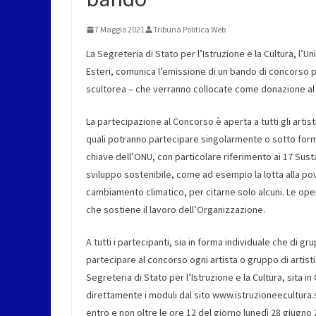
7 Maggio 2021
Tribuna Politica Web
La Segreteria di Stato per l’Istruzione e la Cultura, l’Un
Esteri, comunica l’emissione di un bando di concorso pu
scultorea – che verranno collocate come donazione al P
La partecipazione al Concorso è aperta a tutti gli artis
quali potranno partecipare singolarmente o sotto forma d
chiave dell’ONU, con particolare riferimento ai 17 Sus
sviluppo sostenibile, come ad esempio la lotta alla pov
cambiamento climatico, per citarne solo alcuni. Le op
che sostiene il lavoro dell’Organizzazione.
A tutti i partecipanti, sia in forma individuale che di g
partecipare al concorso ogni artista o gruppo di artist
Segreteria di Stato per l’Istruzione e la Cultura, sita 
direttamente i moduli dal sito www.istruzioneecultura
entro e non oltre le ore 12 del giorno lunedì 28 giugno 