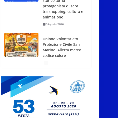
tra shopping, cultura e
animazione
5 Agosto 2026
Unione Volontariato
Protezione Civile San
Marino. Allerta meteo
codice colore
Arancione per
temperature estreme
5 Agosto 2026
Dreaming San Marino
Song Contest: aperte le
iscrizioni all’edizione
2026-2027
5 Agosto 2026