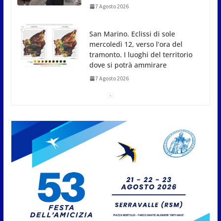
San Marino. Eclissi di sole
mercoledì 12, verso l’ora del
tramonto. I luoghi del territorio
dove si potrà ammirare
7 Agosto 2026
San Marino, stop agli abbruciamenti di residui
agricoli e vegetali fino al 15 settembre. Previste
multe salate
7 Agosto 2026
Caccuri celebra Roberto Sergio:
cittadinanza onoraria, chiavi
della città e premio alla carriera
7 Agosto 2026
Anche la FSGC nella nuova
partnership tra FIFA+ e DAZN