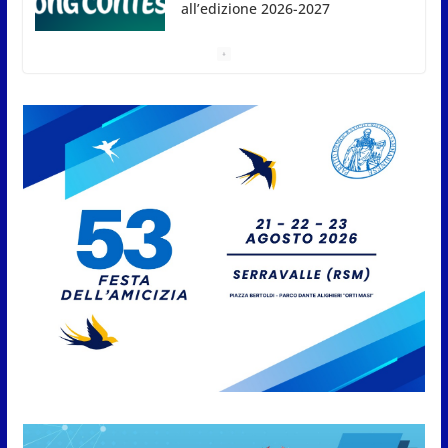
Compak: Renato Ragini vince il
titolo sammarinese, Armando
Rodà si aggiudicail Gran Prix
5 Agosto 2026
Pesca sportiva, tre prove di
campionato tra acque dolci e di
mare
5 Agosto 2026
San Marino. Il 6 agosto è ancora
Giovedì in Centro. Il Centro
storico torna protagonista di
sera tra shopping, cultura e
animazione
5 Agosto 2026