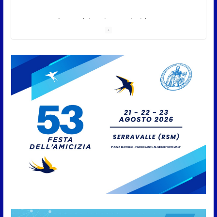
A Oltremare 2.0 a Riccione in migliaia per
incontrare i DinsiemE
8 Agosto 2026
San Marino Academy.
Femminile: quattro Primavera
aggregate alla Prima Squadra
8 Agosto 2026
San Marino. “Cena Tramonto &
Live” una serata di
divertimento, arte, buona
cucina e solidarietà, a Faetano.
Con la firma e la regia di
Fun4all
8 Agosto 2026