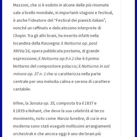
Mazzoni, che si è esibito in alcune delle più rinomate
sale a livello mondiale, in importanti stagioni e festival,
è anche l’ideatore del “Festival dei pianisti italiani”,
nonché un raffinato e delicatissimo interprete di
Chopin. Tra gli altri brani, ha inserito infatti nella
locandina della Rassegna: il
Notturno op. post
KKIVa/16
, opera pubblicata postuma, di grande
espressione; il
Notturno op.9 n.1
che è il primo
Notturno del compositore polacco; il
Notturno in sol
minore op. 37 n. 1
che si caratterizza nella parte
centrale per una melodia calma e serena di carattere
cantabile.
Infine, la
Sonata op. 35
, composta tra il 1837 e
il 1839 a Nohant, che deve la sua celebrità al terzo
movimento, noto come
Marcia funebre
, di cui in era
moderna sono stati eseguiti moltissimi arrangiamenti
orchestrali e che ancora oggi è uno dei brani più