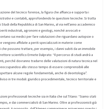
azione del tecnico forense, la figura che affianca e supporta i
nistrativi e contabili, approfondendo le questioni tecniche. Si tratta
i Studi della Repubblica di San Marino, al via nell’anno accademico
 periti industriali, agronomi e geologi, nonché avvocati e
contano sui medici per fare valutazioni che riguardano autopsie o
che vengono affidate a periti specializzati in materie come
nti che possono trattare, per esempio, i danni subiti da un immobile
direttore scientifico Ermete Dalprato: “Il percorso di studi andrà a
anti, perché dovranno tradurre delle valutazioni di natura tecnica nel
preoccupandosi allo stesso tempo di essere comprensibili alle
rispettare alcune regole fondamentali, anche di deontologia”.
iso in tre moduli: giuridico procedimentale, tecnico territoriale e
zioni professionali tecniche sia in Italia che sul Titano: “Siamo stati
mpio, e dai commercialisti di San Marino. Oltre ai professionisti già
neolaureati. A proposito, dall’Ateneo sammarinese arriveranno presto i