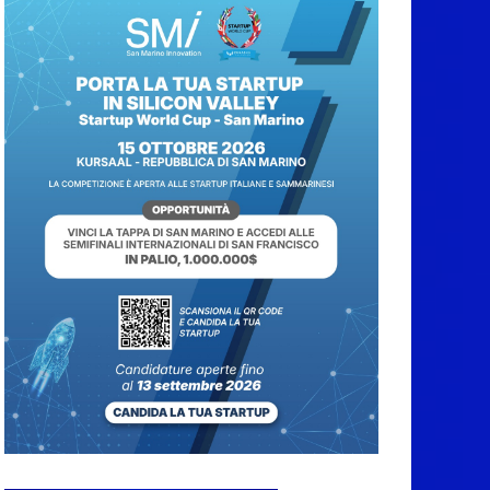
Protezione Civile San
Marino. Incendi
boschivi: attivazione
della fase preliminare
di preallarme, dal 3 al
9 agosto
6 Agosto 2026