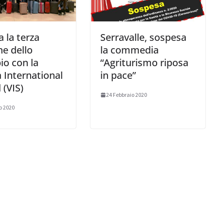
a la terza
Serravalle, sospesa
ne dello
la commedia
o con la
“Agriturismo riposa
 International
in pace”
 (VIS)
24 Febbraio 2020
o 2020