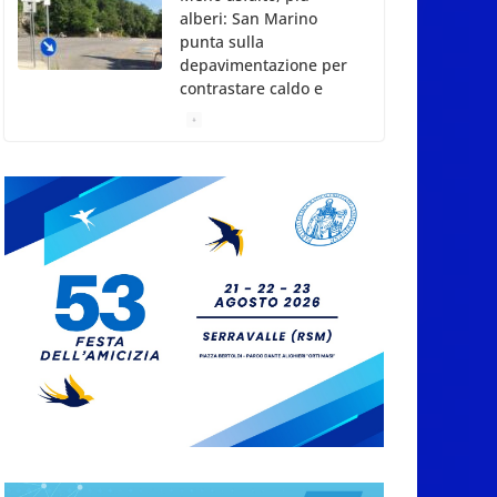
alberi: San Marino
punta sulla
depavimentazione per
contrastare caldo e
rischio idrogeologico
6 Agosto 2026
San Marino. USL:
l’inferno di Marcinelle
diventi monito e
memoria collettiva
6 Agosto 2026
San Marino. Sindacati:
PdL famiglia, alla
prima sessione
consiliare utile deve
essere approvato
6 Agosto 2026