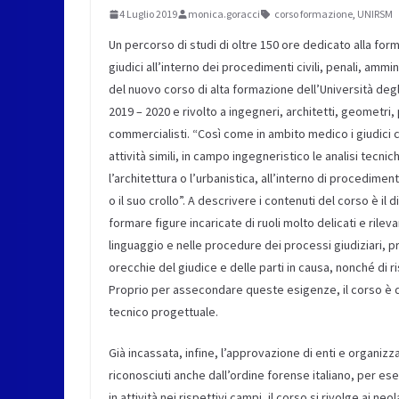
4 Luglio 2019
monica.goracci
corso formazione
,
UNIRSM
Un percorso di studi di oltre 150 ore dedicato alla form
giudici all’interno dei procedimenti civili, penali, ammi
del nuovo corso di alta formazione dell’Università degl
2019 – 2020 e rivolto a ingegneri, architetti, geometri,
commercialisti. “Così come in ambito medico i giudici 
attività simili, in campo ingegneristico le analisi tecni
l’architettura o l’urbanistica, all’interno di procedime
o il suo crollo”. A descrivere i contenuti del corso è il 
formare figure incaricate di ruoli molto delicati e rilev
linguaggio e nelle procedure dei processi giudiziari, 
orecchie del giudice e delle parti in causa, nonché di 
Proprio per assecondare queste esigenze, il corso è div
tecnico progettuale.
Già incassata, infine, l’approvazione di enti e organizza
riconosciuti anche dall’ordine forense italiano, per ese
in attività nei rispettivi campi, il corso si rivolge ai 