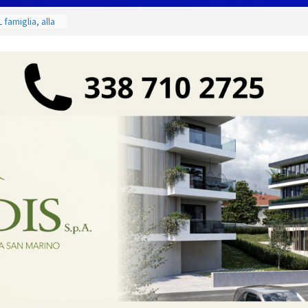
 famiglia, alla
 utile deve
ino. Incendi
a fase
 dal 3 al 9
eggende e
uivocabile
i
 San Marino
zione per
io
 di Marcinelle
 collettiva