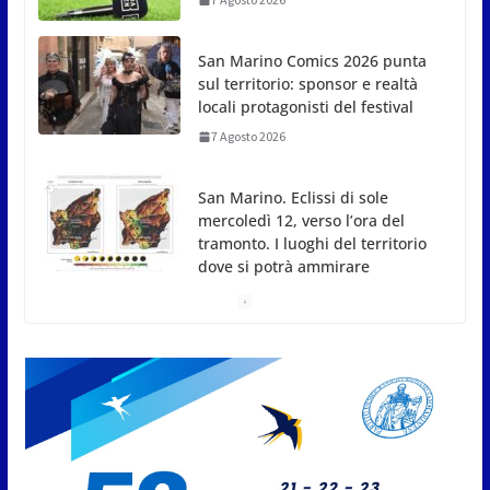
locali protagonisti del festival
7 Agosto 2026
San Marino. Eclissi di sole
mercoledì 12, verso l’ora del
tramonto. I luoghi del territorio
dove si potrà ammirare
7 Agosto 2026
San Marino, stop agli abbruciamenti di residui
agricoli e vegetali fino al 15 settembre. Previste
multe salate
7 Agosto 2026
Caccuri celebra Roberto Sergio:
cittadinanza onoraria, chiavi
della città e premio alla carriera
7 Agosto 2026