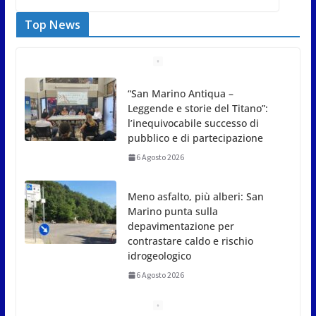
Top News
Meno asfalto, più alberi: San
Marino punta sulla
depavimentazione per
contrastare caldo e rischio
idrogeologico
6 Agosto 2026
San Marino. USL: l’inferno di Marcinelle diventi
monito e memoria collettiva
6 Agosto 2026
San Marino. Sindacati: PdL famiglia, alla prima
sessione consiliare utile deve essere approvato