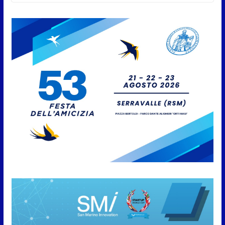
6 Agosto 2026
Protezione Civile San Marino.
Incendi boschivi: attivazione
della fase preliminare di
preallarme, dal 3 al 9 agosto
6 Agosto 2026
“San Marino Antiqua –
Leggende e storie del Titano”:
l’inequivocabile successo di
pubblico e di partecipazione
6 Agosto 2026