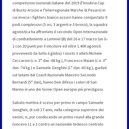
competizioni nazionali italiane del 2019 (l’Insubria Cup
di Busto Arsizio e l’Interregionale Marche di Pesaro) in
cui invece i fighters bianco-azzurri hanno conquistato 9
podi complessivi (3 ori, 3 argenti e 3 bronzi), la squadra
agonistica ha affrontato il secondo Open Internazionale
di combattimento a Lommel (B) del 16 e 17 marzo (un G-
2 con 20 punti per il vincitore ed oltre 1.400 agonisti
provenienti da tutto il globo). I nostri 3 atleti Michele
Ceccaroni (c.n. 3° dan -68 kg.), Francesco Maiani (c.n. 3°
dan -74 kg.) e Samuele Genghini (1° dan -63 kg.), guidati
sul tatami dal Coach Nazionale Maestro Secondo
Bernardi (5° dan), hanno ben difeso i colori di San
Marino in uno dei tornei Open europei più prestigiosi.
Sabato mattina è sceso per primo in campo Samuele
Genghini, di soli 17 anni, nella categoria superiore dei
senior, e, pur conducendo un primo round alla grande
(vinceva 11 a 2 contro un nazionale tedesco centrato