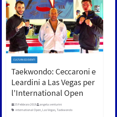
CULTURA ED EVENTI
Taekwondo: Ceccaroni e
Leardini a Las Vegas per
l’International Open
25 Febbraio 2019
angela.venturini
international Open
,
Las Vegas
,
Taekwondo