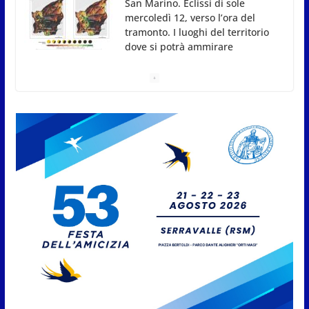
dove si potrà ammirare
7 Agosto 2026
San Marino, stop agli abbruciamenti di residui
agricoli e vegetali fino al 15 settembre. Previste
multe salate
7 Agosto 2026
Caccuri celebra Roberto Sergio:
cittadinanza onoraria, chiavi
della città e premio alla carriera
7 Agosto 2026
Anche la FSGC nella nuova
partnership tra FIFA+ e DAZN
7 Agosto 2026