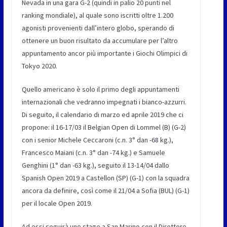
Nevada in una gara G-2 (quindi in palio 20 punti nel
ranking mondiale), al quale sono iscritti oltre 1.200
agonisti provenienti dall’intero globo, sperando di
ottenere un buon risultato da accumulare per l’altro
appuntamento ancor più importante i Giochi Olimpici di
Tokyo 2020.
Quello americano è solo il primo degli appuntamenti
internazionali che vedranno impegnati i bianco-azzurri.
Di seguito, il calendario di marzo ed aprile 2019 che ci
propone: il 16-17/03 il Belgian Open di Lommel (B) (G-2)
con i senior Michele Ceccaroni (c.n. 3° dan -68 kg.),
Francesco Maiani (c.n. 3° dan -74 kg.) e Samuele
Genghini (1° dan -63 kg.), seguito il 13-14/04 dallo
Spanish Open 2019 a Castellon (SP) (G-1) con la squadra
ancora da definire, così come il 21/04 a Sofia (BUL) (G-1)
per il locale Open 2019.
Ad essi seguirà uno stage a San Marino con il Direttore