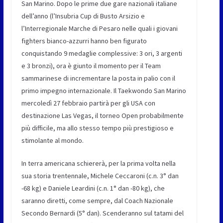
San Marino. Dopo le prime due gare nazionali italiane
dell’anno (l’Insubria Cup di Busto Arsizio e
l’Interregionale Marche di Pesaro nelle quali i giovani
fighters bianco-azzurri hanno ben figurato
conquistando 9 medaglie complessive: 3 ori, 3 argenti
e 3 bronzi), ora è giunto il momento per il Team
sammarinese di incrementare la posta in palio con il
primo impegno internazionale. Il Taekwondo San Marino
mercoledì 27 febbraio partirà per gli USA con
destinazione Las Vegas, il torneo Open probabilmente
più difficile, ma allo stesso tempo più prestigioso e
stimolante al mondo.
In terra americana schiererà, per la prima volta nella
sua storia trentennale, Michele Ceccaroni (c.n. 3° dan
-68 kg) e Daniele Leardini (c.n. 1° dan -80 kg), che
saranno diretti, come sempre, dal Coach Nazionale
Secondo Bernardi (5° dan). Scenderanno sul tatami del