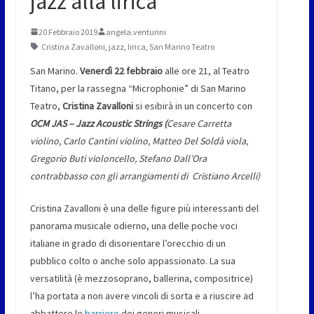
jazz alla lirica
20 Febbraio 2019
angela.venturini
Cristina Zavalloni
,
jazz
,
lirica
,
San Marino Teatro
San Marino.
Venerdì 22 febbraio
alle ore 21, al Teatro
Titano, per la rassegna “Microphonie” di San Marino
Teatro,
Cristina Zavalloni
si esibirà in un concerto con
OCM JAS – Jazz Acoustic Strings (
Cesare Carretta
violino, Carlo Cantini violino, Matteo Del Soldà viola,
Gregorio Buti violoncello, Stefano Dall’Ora
contrabbasso con gli arrangiamenti di Cristiano Arcelli)
Cristina Zavalloni è una delle figure più interessanti del
panorama musicale odierno, una delle poche voci
italiane in grado di disorientare l’orecchio di un
pubblico colto o anche solo appassionato. La sua
versatilità (è mezzosoprano, ballerina, compositrice)
l’ha portata a non avere vincoli di sorta e a riuscire ad
abbattere le
barriere
dei generi musicali.