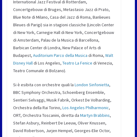
International Jazz Festival di Rotterdam,
Concertgebouw di Bruges, Metastasio Jazz di Prato,
Blue Note di Milano, Casa del Jazz di Roma, Banlieues
Bleues di Parigi) sia in stagioni classiche (Lincoln Center
di New York, Carnegie Hall di New York, Concertgebouw
di Amsterdam, Palau de la Musica di Barcellona,
Barbican Center di Londra, New Palace of Arts di
Budapest,
Auditorium Parco della Musica
di Roma,
Walt
Disney Hall
di Los Angeles,
Teatro La Fenice
di Venezia,
Teatro Comunale di Bolzano).
Si è esibita con orchestre quali la
London Sinfonietta
,
BBC Symphony Orchestra, Schoenberg Ensemble,
Sentieri Selvaggi, Musik Fabrik, Orkest De Volharding,
Orchestra della Rai Torino,
Los Angeles Philharmonic
,
ORT, Orchestra Toscanini, diretta da
Martyn Brabbins
,
Stefan Asbury, Reinbert De Leeuw, Oliver Knussen,
David Robertson, Jurjen Hempel, Georges-Elie Octor,