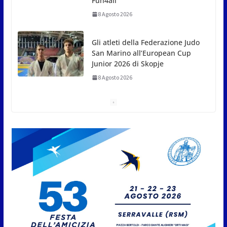
L’arte perde uno dei suoi maestri: si è spento a 91
anni il grande scultore Marcello Sgattoni
8 Agosto 2026
A Oltremare 2.0 a Riccione in migliaia per
incontrare i DinsiemE
8 Agosto 2026
San Marino Academy.
Femminile: quattro Primavera
aggregate alla Prima Squadra
8 Agosto 2026
San Marino. “Cena Tramonto &
Live” una serata di
divertimento, arte, buona
cucina e solidarietà, a Faetano.
Con la firma e la regia di