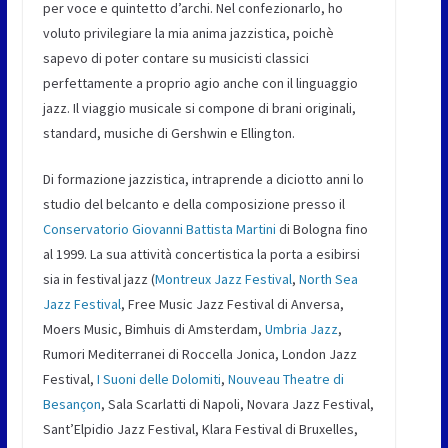
per voce e quintetto d’archi. Nel confezionarlo, ho
voluto privilegiare la mia anima jazzistica, poichè
sapevo di poter contare su musicisti classici
perfettamente a proprio agio anche con il linguaggio
jazz. Il viaggio musicale si compone di brani originali,
standard, musiche di Gershwin e Ellington.
Di formazione jazzistica, intraprende a diciotto anni lo
studio del belcanto e della composizione presso il
Conservatorio Giovanni Battista Martini
di Bologna fino
al 1999. La sua attività concertistica la porta a esibirsi
sia in festival jazz (
Montreux Jazz Festival
,
North Sea
Jazz Festival
, Free Music Jazz Festival di Anversa,
Moers Music, Bimhuis di Amsterdam,
Umbria Jazz
,
Rumori Mediterranei di Roccella Jonica, London Jazz
Festival,
I Suoni delle Dolomiti
,
Nouveau Theatre di
Besançon
, Sala Scarlatti di Napoli, Novara Jazz Festival,
Sant’Elpidio Jazz Festival, Klara Festival di Bruxelles,