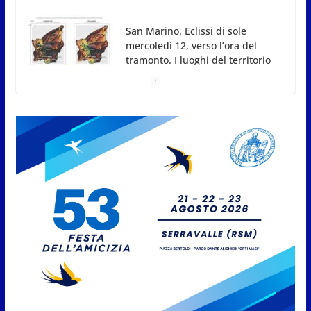
dove si potrà ammirare
7 Agosto 2026
San Marino, stop agli abbruciamenti di residui
agricoli e vegetali fino al 15 settembre. Previste
multe salate
7 Agosto 2026
Caccuri celebra Roberto Sergio:
cittadinanza onoraria, chiavi
della città e premio alla carriera
7 Agosto 2026
Anche la FSGC nella nuova
partnership tra FIFA+ e DAZN
7 Agosto 2026