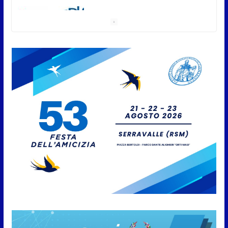
San Marino. Sindacati: PdL
famiglia, alla prima sessione
consiliare utile deve essere
approvato
6 Agosto 2026
Protezione Civile San Marino.
Incendi boschivi: attivazione
della fase preliminare di
preallarme, dal 3 al 9 agosto
6 Agosto 2026
“San Marino Antiqua –
Leggende e storie del Titano”:
l’inequivocabile successo di
pubblico e di partecipazione
6 Agosto 2026