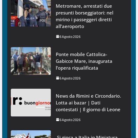
Metromare, arrestati due
presunti borseggiatori: nel
mirino i passeggeri diretti
all’aeroporto
6 Agosto 2026
Ponte mobile Cattolica-
Gabicce Mare, inaugurata
l’opera riqualificata
6 Agosto 2026
News da Rimini e Circondario.
Lotta ai bazar | Dati
contestati | Il giorno di Leone
6 Agosto 2026
Si gioca a Italia in Miniatura