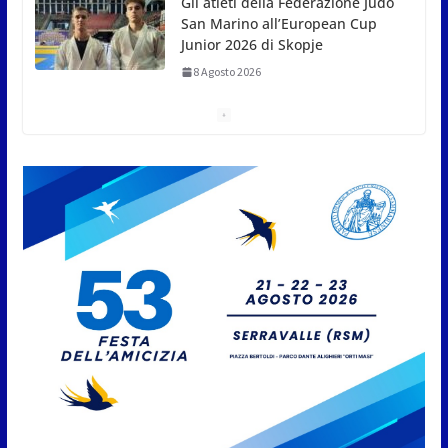
A Oltremare 2.0 a Riccione in migliaia per
incontrare i DinsiemE
8 Agosto 2026
San Marino Academy.
Femminile: quattro Primavera
aggregate alla Prima Squadra
8 Agosto 2026
San Marino. “Cena Tramonto &
Live” una serata di
divertimento, arte, buona
cucina e solidarietà, a Faetano.
Con la firma e la regia di
Fun4all
8 Agosto 2026