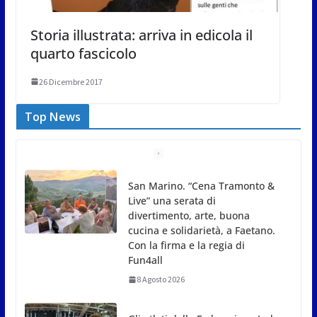
Storia illustrata: arriva in edicola il
quarto fascicolo
26 Dicembre 2017
Top News
Gli atleti della Federazione Judo
San Marino all’European Cup
Junior 2026 di Skopje
8 Agosto 2026
L’arte perde uno dei suoi maestri: si è spento a 91
anni il grande scultore Marcello Sgattoni
8 Agosto 2026