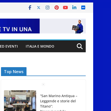
ED EVENTI
ITALIA E MONDO
Top News
Meno asfalto, più
alberi: San Marino
punta sulla