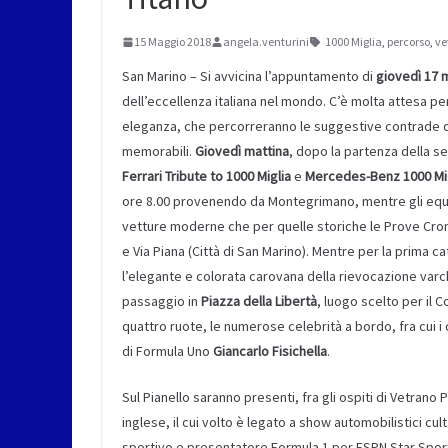
15 Maggio 2018
angela.venturini
1000 Miglia
,
percorso
,
ve
San Marino – Si avvicina l’appuntamento di
giovedì 17 
dell’eccellenza italiana nel mondo. C’è molta attesa per
eleganza, che percorreranno le suggestive contrade de
memorabili.
Giovedì mattina
, dopo la partenza della s
Ferrari Tribute to 1000 Miglia
e
Mercedes-Benz 1000 Mig
ore 8.00 provenendo da Montegrimano, mentre gli equip
vetture moderne che per quelle storiche le Prove Cro
e Via Piana (Città di San Marino). Mentre per la prima 
l’elegante e colorata carovana della rievocazione varch
passaggio in
Piazza della Libertà
, luogo scelto per il C
quattro ruote, le numerose celebrità a bordo, fra cui i
di Formula Uno
Giancarlo Fisichella
.
Sul Pianello saranno presenti, fra gli ospiti di Vetrano
inglese, il cui volto è legato a show automobilistici cu
sportivo e presentatore Formula 1 per ESPN Star Spor