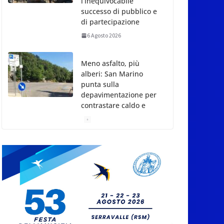
depavimentazione per
contrastare caldo e
rischio idrogeologico
6 Agosto 2026
San Marino. USL:
l’inferno di Marcinelle
diventi monito e
memoria collettiva
6 Agosto 2026
San Marino. Sindacati:
PdL famiglia, alla
prima sessione
consiliare utile deve
essere approvato
6 Agosto 2026
Protezione Civile San