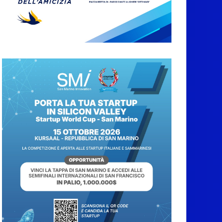
Marino. Incendi
boschivi: attivazione
della fase preliminare
di preallarme, dal 3 al
9 agosto
6 Agosto 2026
“San Marino Antiqua –
Leggende e storie del
Titano”:
l’inequivocabile
successo di pubblico e
di partecipazione
6 Agosto 2026