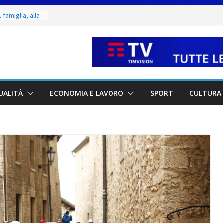
 di Marcinelle
 collettiva
 famiglia, alla
 utile deve
ino. Incendi
a fase
 dal 3 al 9
UALITÀ
ECONOMIA E LAVORO
SPORT
CULTURA 
eggende e
uivocabile
i
 San Marino
zione per
io