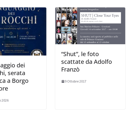
“Shut”, le foto
scattate da Adolfo
uaggio dei
Franzò
hi, serata
ca a Borgo
9 Ottobre 2017
ore
o 2026