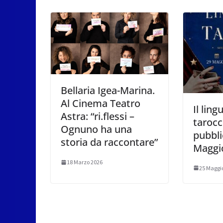
Bellaria Igea-Marina.
Al Cinema Teatro
Il ling
Astra: “ri.flessi –
tarocc
Ognuno ha una
pubbli
storia da raccontare”
Maggi
18 Marzo 2026
25 Maggi