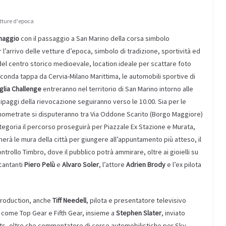
tture d'epoca
maggio
con il passaggio a San Marino della corsa simbolo
 l’arrivo delle vetture d’epoca, simbolo di tradizione, sportività ed
l centro storico medioevale, location ideale per scattare foto
econda tappa da Cervia-Milano Marittima, le automobili sportive di
lia Challenge
entreranno nel territorio di San Marino intorno alle
aggi della rievocazione seguiranno verso le 10.00. Sia per le
nometrate si disputeranno tra Via Oddone Scarito (Borgo Maggiore)
categoria il percorso proseguirà per Piazzale Ex Stazione e Murata,
erà le mura della città per giungere all’appuntamento più atteso, il
ontrollo Timbro, dove il pubblico potrà ammirare, oltre ai gioielli su
 cantanti
Piero Pelù
e
Alvaro Soler
, l’attore
Adrien Brody
e l’ex pilota
 Production, anche
Tiff Needell
, pilota e presentatore televisivo
lt come Top Gear e Fifth Gear, insieme a
Stephen Slater
, inviato
ts, oltre che commentatore di corse automobilistiche per Sky