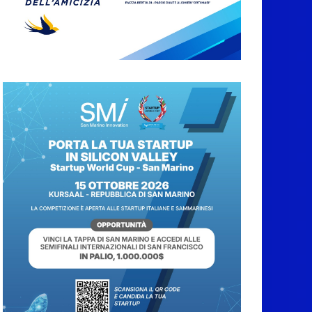
abbruciamenti di
residui agricoli e
vegetali fino al 15
settembre. Previste
multe salate
7 Agosto 2026
Caccuri celebra
Roberto Sergio:
cittadinanza onoraria,
chiavi della città e
premio alla carriera
7 Agosto 2026