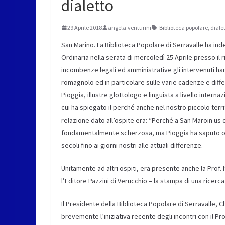
dialetto
29 Aprile 2018
angela.venturini
Biblioteca popolare
,
diale
San Marino. La Biblioteca Popolare di Serravalle ha ind
Ordinaria nella serata di mercoledì 25 Aprile presso il 
incombenze legali ed amministrative gli intervenuti han
romagnolo ed in particolare sulle varie cadenze e differ
Pioggia, illustre glottologo e linguista a livello intern
cui ha spiegato il perché anche nel nostro piccolo territ
relazione dato all’ospite era: “Perché a San Maroin us d
fondamentalmente scherzosa, ma Pioggia ha saputo offri
secoli fino ai giorni nostri alle attuali differenze.
Unitamente ad altri ospiti, era presente anche la Prof.
l’Editore Pazzini di Verucchio – la stampa di una ricerca
Il Presidente della Biblioteca Popolare di Serravalle, C
brevemente l’iniziativa recente degli incontri con il Pr