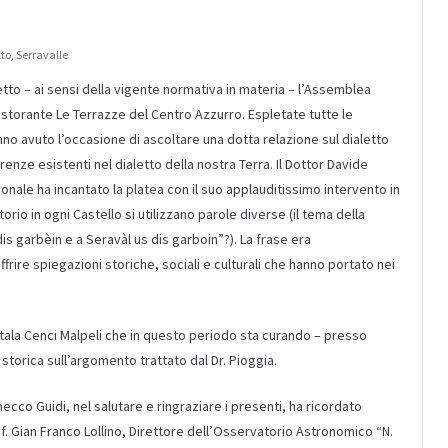
tto
,
Serravalle
etto – ai sensi della vigente normativa in materia – l’Assemblea
ristorante Le Terrazze del Centro Azzurro. Espletate tutte le
no avuto l’occasione di ascoltare una dotta relazione sul dialetto
enze esistenti nel dialetto della nostra Terra. Il Dottor Davide
azionale ha incantato la platea con il suo applauditissimo intervento in
orio in ogni Castello si utilizzano parole diverse (il tema della
is garbèin e a Seravàl us dis garboin”?). La frase era
re spiegazioni storiche, sociali e culturali che hanno portato nei
 Itala Cenci Malpeli che in questo periodo sta curando – presso
 storica sull’argomento trattato dal Dr. Pioggia.
hecco Guidi, nel salutare e ringraziare i presenti, ha ricordato
of. Gian Franco Lollino, Direttore dell’Osservatorio Astronomico “N.