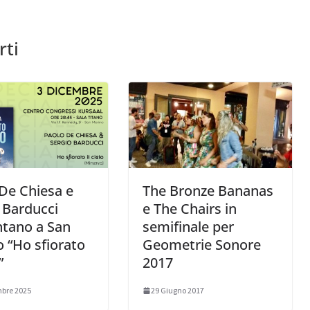
rti
De Chiesa e
The Bronze Bananas
 Barducci
e The Chairs in
ntano a San
semifinale per
 “Ho sfiorato
Geometrie Sonore
”
2017
bre 2025
29 Giugno 2017