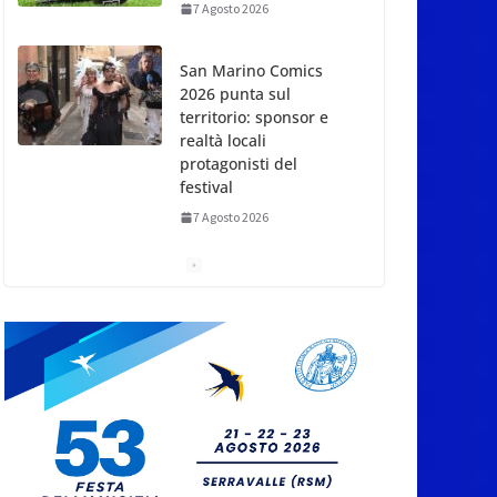
7 Agosto 2026
San Marino Comics
2026 punta sul
territorio: sponsor e
realtà locali
protagonisti del
festival
7 Agosto 2026
San Marino. Eclissi di
sole mercoledì 12,
verso l’ora del
tramonto. I luoghi del
territorio dove si potrà
ammirare
7 Agosto 2026
San Marino, stop agli