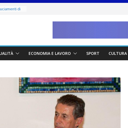
ruciamenti di
fino al 15
e salate
ergio:
vi della città e
 partnership
UALITÀ
ECONOMIA E LAVORO
SPORT
CULTURA 
unta sul
à locali
e mercoledì 12,
 luoghi del
ammirare