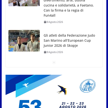
Junior 2026 di Skopje
8 Agosto 2026
L’arte perde uno dei suoi maestri: si è spento a 91
anni il grande scultore Marcello Sgattoni
8 Agosto 2026
A Oltremare 2.0 a Riccione in migliaia per
incontrare i DinsiemE
8 Agosto 2026
San Marino Academy.
Femminile: quattro Primavera
aggregate alla Prima Squadra
8 Agosto 2026
San Marino. “Cena Tramonto &
Live” una serata di