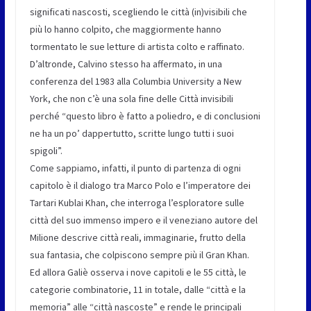
significati nascosti, scegliendo le città (in)visibili che
più lo hanno colpito, che maggiormente hanno
tormentato le sue letture di artista colto e raffinato.
D’altronde, Calvino stesso ha affermato, in una
conferenza del 1983 alla Columbia University a New
York, che non c’è una sola fine delle Città invisibili
perché “questo libro è fatto a poliedro, e di conclusioni
ne ha un po’ dappertutto, scritte lungo tutti i suoi
spigoli”.
Come sappiamo, infatti, il punto di partenza di ogni
capitolo è il dialogo tra Marco Polo e l’imperatore dei
Tartari Kublai Khan, che interroga l’esploratore sulle
città del suo immenso impero e il veneziano autore del
Milione descrive città reali, immaginarie, frutto della
sua fantasia, che colpiscono sempre più il Gran Khan.
Ed allora Galiè osserva i nove capitoli e le 55 città, le
categorie combinatorie, 11 in totale, dalle “città e la
memoria” alle “città nascoste” e rende le principali