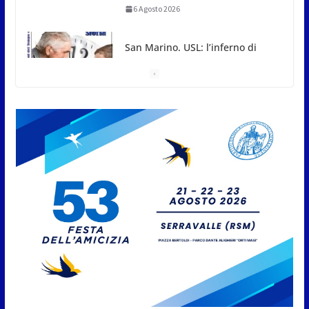
memoria collettiva
6 Agosto 2026
San Marino. Sindacati: PdL
famiglia, alla prima sessione
consiliare utile deve essere
approvato
6 Agosto 2026
Protezione Civile San Marino.
Incendi boschivi: attivazione
della fase preliminare di
preallarme, dal 3 al 9 agosto
6 Agosto 2026
“San Marino Antiqua –
Leggende e storie del Titano”:
l’inequivocabile successo di