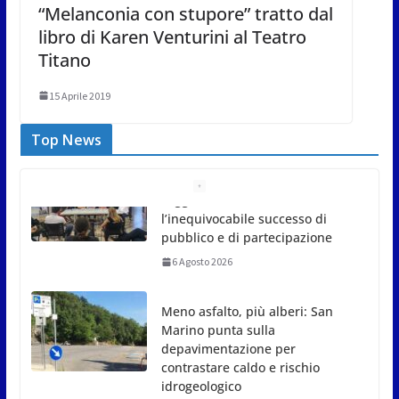
“Melanconia con stupore” tratto dal
libro di Karen Venturini al Teatro
Titano
15 Aprile 2019
Top News
Meno asfalto, più alberi: San
Marino punta sulla
depavimentazione per
contrastare caldo e rischio
idrogeologico
6 Agosto 2026
San Marino. USL: l’inferno di
Marcinelle diventi monito e