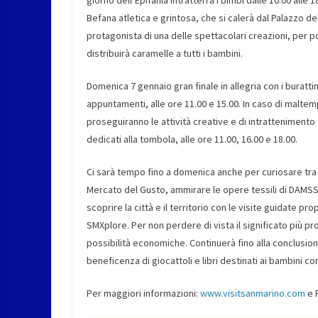
giorno dell’Epifania intratterrà i bimbi dalle 10.00 alle
Befana atletica e grintosa, che si calerà dal Palazzo de
protagonista di una delle spettacolari creazioni, per 
distribuirà caramelle a tutti i bambini.
Domenica 7 gennaio gran finale in allegria con i buratti
appuntamenti, alle ore 11.00 e 15.00. In caso di maltem
proseguiranno le attività creative e di intrattenimento 
dedicati alla tombola, alle ore 11.00, 16.00 e 18.00.
Ci sarà tempo fino a domenica anche per curiosare tra 
Mercato del Gusto, ammirare le opere tessili di DAMSS, p
scoprire la città e il territorio con le visite guidate 
SMXplore. Per non perdere di vista il significato più p
possibilità economiche. Continuerà fino alla conclusione
beneficenza di giocattoli e libri destinati ai bambini c
Per maggiori informazioni:
www.visitsanmarino.com
e 