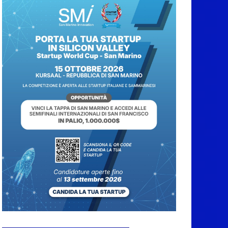
Caccuri celebra
Roberto Sergio:
cittadinanza onoraria,
chiavi della città e
premio alla carriera
7 Agosto 2026