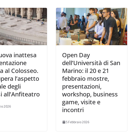
uova inattesa
Open Day
entazione
dell’Università di San
a al Colosseo.
Marino: il 20 e 21
upera l’aspetto
febbraio mostre,
ale degli
presentazioni,
i all’Anfiteatro
workshop, business
game, visite e
io 2026
incontri
5 Febbraio 2026