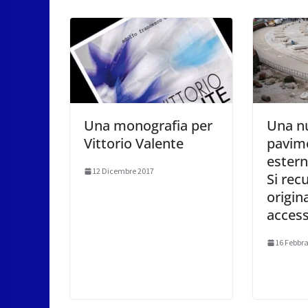
Una monografia per
Una n
Vittorio Valente
pavim
estern
12 Dicembre 2017
Si rec
origin
access
16 Febbra