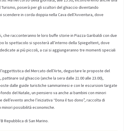
 18.00. Ma nel corso della giornata, alle 15.30, incontreremo anche una
l Turismo, poserà per gli scultori del ghiaccio diventando
poi scendere in corda doppia nella Cava dell’Avventura, dove
ni, che racconteranno le loro buffe storie in Piazza Garibaldi con due
po lo spettacolo si sposterà all’interno della Spiegeltent, dove
dedicate ai più piccoli, a cui si aggiungeranno tre momenti speciali
l’oggettistica del Mercato dell’Arte, degustare le proposte del
attinare sul ghiaccio (anche la sera dalle 21.00 alle 23.00),
proposte dalle guide turistiche sammarinesi e con le escursioni targate
rofondo del Natale, un pensiero va anche ai bambini con minori
 dell’evento anche l’iniziativa “Dona il tuo dono”, raccolta di
on minori possibilità economiche.
FB Repubblica di San Marino.