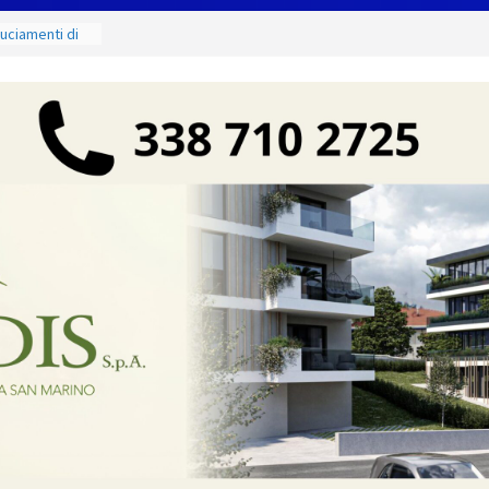
ruciamenti di
fino al 15
e salate
ergio:
vi della città e
 partnership
unta sul
à locali
e mercoledì 12,
 luoghi del
ammirare