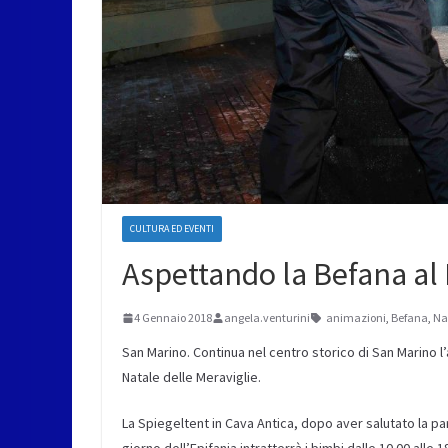
CULTURA ED EVENTI
Aspettando la Befana al 
4 Gennaio 2018
angela.venturini
animazioni
,
Befana
,
Na
San Marino. Continua nel centro storico di San Marino 
Natale delle Meraviglie.
La Spiegeltent in Cava Antica, dopo aver salutato la pa