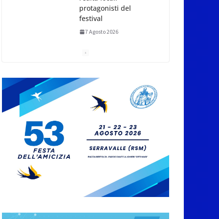
protagonisti del
festival
7 Agosto 2026
San Marino. Eclissi di
sole mercoledì 12,
verso l’ora del
tramonto. I luoghi del
territorio dove si potrà
ammirare
7 Agosto 2026
San Marino, stop agli
abbruciamenti di
residui agricoli e
vegetali fino al 15
settembre. Previste
multe salate
7 Agosto 2026