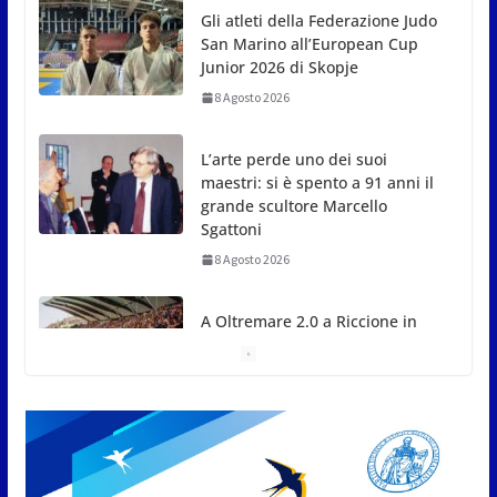
L’arte perde uno dei suoi
maestri: si è spento a 91 anni il
grande scultore Marcello
Sgattoni
8 Agosto 2026
A Oltremare 2.0 a Riccione in
migliaia per incontrare i
DinsiemE
8 Agosto 2026
Inaugurato il nuovo Parco Bellini a Sant’Andrea in
Besanigo
8 Agosto 2026
San Marino. “Cena Tramonto &
Live” una serata di
divertimento, arte, buona