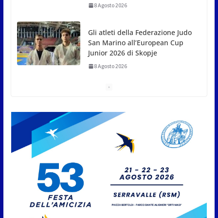
L’arte perde uno dei suoi
maestri: si è spento a 91 anni il
grande scultore Marcello
Sgattoni
8 Agosto 2026
A Oltremare 2.0 a Riccione in
migliaia per incontrare i
DinsiemE
8 Agosto 2026
San Marino Academy.
Femminile: quattro Primavera
aggregate alla Prima Squadra
8 Agosto 2026
San Marino. “Cena Tramonto &
Live” una serata di
divertimento, arte, buona