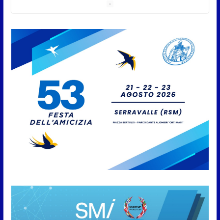
6 Agosto 2026
Protezione Civile San Marino.
Incendi boschivi: attivazione
della fase preliminare di
preallarme, dal 3 al 9 agosto
6 Agosto 2026
“San Marino Antiqua –
Leggende e storie del Titano”:
l’inequivocabile successo di
pubblico e di partecipazione
6 Agosto 2026