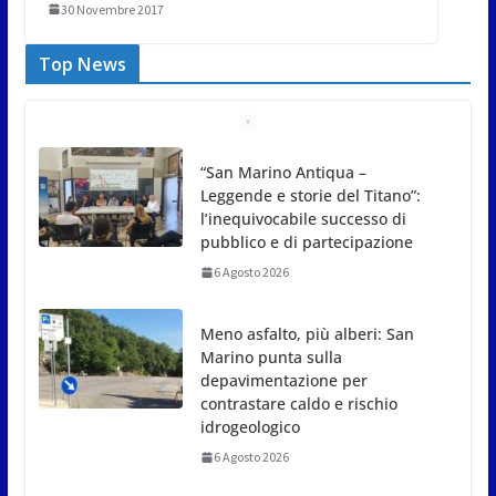
30 Novembre 2017
Top News
Meno asfalto, più alberi: San
Marino punta sulla
depavimentazione per
contrastare caldo e rischio
idrogeologico
6 Agosto 2026
San Marino. USL: l’inferno di Marcinelle diventi
monito e memoria collettiva
6 Agosto 2026
San Marino. Sindacati: PdL famiglia, alla prima
sessione consiliare utile deve essere approvato