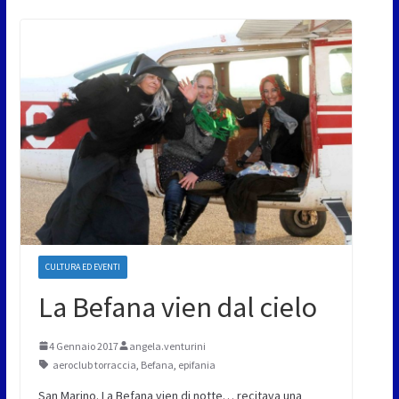
CULTURA ED EVENTI
La Befana vien dal cielo
4 Gennaio 2017
angela.venturini
aeroclub torraccia
,
Befana
,
epifania
San Marino. La Befana vien di notte… recitava una