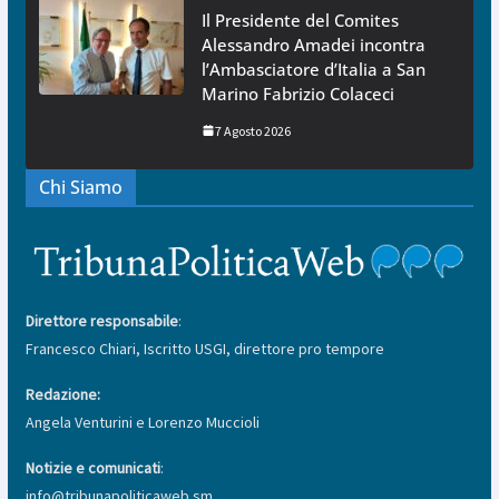
Il Presidente del Comites
Alessandro Amadei incontra
l’Ambasciatore d’Italia a San
Marino Fabrizio Colaceci
7 Agosto 2026
Chi Siamo
Direttore responsabile
:
Francesco Chiari, Iscritto USGI, direttore pro tempore
Redazione:
Angela Venturini e Lorenzo Muccioli
Notizie e comunicati
:
info@tribunapoliticaweb.sm