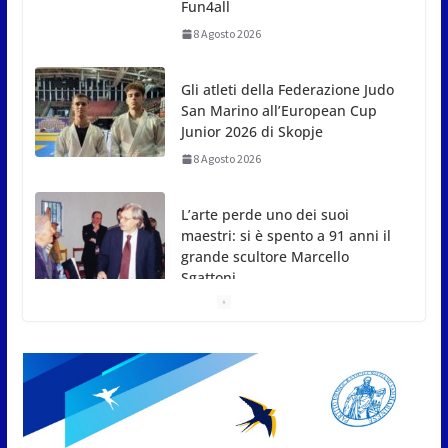
Gli atleti della Federazione Judo
San Marino all’European Cup
Junior 2026 di Skopje
8 Agosto 2026
L’arte perde uno dei suoi
maestri: si è spento a 91 anni il
grande scultore Marcello
Sgattoni
8 Agosto 2026
A Oltremare 2.0 a Riccione in
migliaia per incontrare i
DinsiemE
8 Agosto 2026
San Marino Academy.
Femminile: quattro Primavera
aggregate alla Prima Squadra