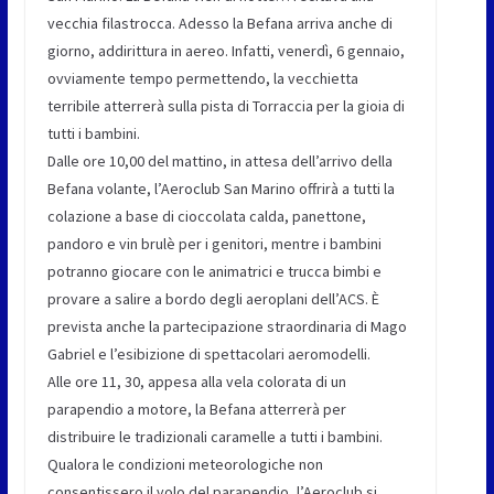
vecchia filastrocca. Adesso la Befana arriva anche di
giorno, addirittura in aereo. Infatti, venerdì, 6 gennaio,
ovviamente tempo permettendo, la vecchietta
terribile atterrerà sulla pista di Torraccia per la gioia di
tutti i bambini.
Dalle ore 10,00 del mattino, in attesa dell’arrivo della
Befana volante, l’Aeroclub San Marino offrirà a tutti la
colazione a base di cioccolata calda, panettone,
pandoro e vin brulè per i genitori, mentre i bambini
potranno giocare con le animatrici e trucca bimbi e
provare a salire a bordo degli aeroplani dell’ACS. È
prevista anche la partecipazione straordinaria di Mago
Gabriel e l’esibizione di spettacolari aeromodelli.
Alle ore 11, 30, appesa alla vela colorata di un
parapendio a motore, la Befana atterrerà per
distribuire le tradizionali caramelle a tutti i bambini.
Qualora le condizioni meteorologiche non
consentissero il volo del parapendio, l’Aeroclub si