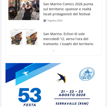
San Marino. Eclissi di sole
mercoledì 12, verso l’ora del
tramonto. I luoghi del territorio
dove si potrà ammirare
7 Agosto 2026
San Marino, stop agli abbruciamenti di residui
agricoli e vegetali fino al 15 settembre. Previste
multe salate
7 Agosto 2026
Caccuri celebra Roberto Sergio:
cittadinanza onoraria, chiavi
della città e premio alla carriera
7 Agosto 2026
Anche la FSGC nella nuova