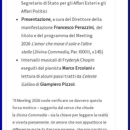
Segretario di Stato per gli Affari Esteri e gli
Affari Politici
Presentazione
, a cura del Direttore della
manifestazione
Francesco Perazzini
, del
titolo e del programma del Meeting
2026
L’amor che move il sole e l’altre
stelle
(
Divina Commedia
, Par. XXXIII, v.145)
Intervalli musicali di Fryderyk Chopin
eseguiti dal pianista
Marco Ercolani
e
lettura di alcuni passi tratti da
Celeste
Galileo
di
Giampiero Pizzol
.
“Il Meeting 2026 vuole verificare se davvero questa
forza motrice – suggerita dal verso che chiude
la
Divina Commedia
– sia la chiave per leggere la realtà
e viverla pienamente. Un amore che non appiattisce le
differenze ma le fa danzare insieme, che non paralizza