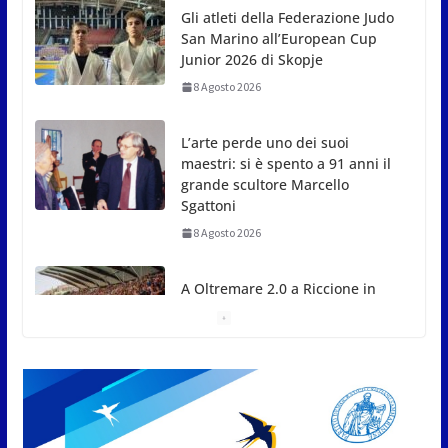
L’arte perde uno dei suoi
maestri: si è spento a 91 anni il
grande scultore Marcello
Sgattoni
8 Agosto 2026
A Oltremare 2.0 a Riccione in
migliaia per incontrare i
DinsiemE
8 Agosto 2026
Inaugurato il nuovo Parco
Bellini a Sant’Andrea in
Besanigo
8 Agosto 2026
San Marino. “Cena Tramonto &
Live” una serata di