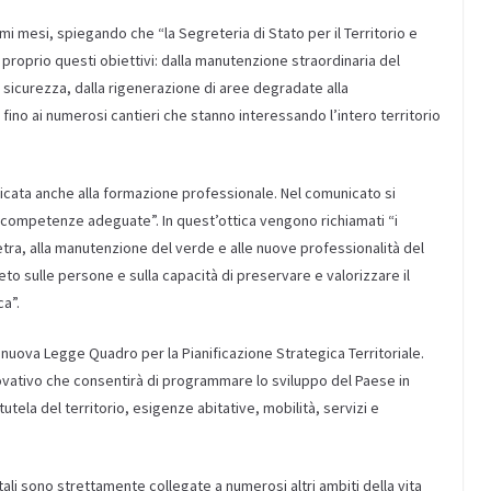
timi mesi, spiegando che “la Segreteria di Stato per il Territorio e
proprio questi obiettivi: dalla manutenzione straordinaria del
in sicurezza, dalla rigenerazione di aree degradate alla
 fino ai numerosi cantieri che stanno interessando l’intero territorio
dicata anche alla formazione professionale. Nel comunicato si
so competenze adeguate”. In quest’ottica vengono richiamati “i
pietra, alla manutenzione del verde e alle nuove professionalità del
eto sulle persone e sulla capacità di preservare e valorizzare il
a”.
lla nuova Legge Quadro per la Pianificazione Strategica Territoriale.
ovativo che consentirà di programmare lo sviluppo del Paese in
tela del territorio, esigenze abitative, mobilità, servizi e
tali sono strettamente collegate a numerosi altri ambiti della vita