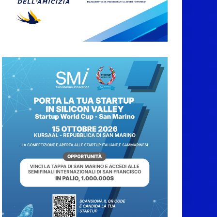
A Oltremare 2.0 a
Riccione in migliaia
per incontrare i
DinsiemE
8 Agosto 2026
San Marino Academy.
Femminile: quattro
Primavera aggregate
alla Prima Squadra
8 Agosto 2026