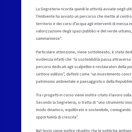
La Segreteria ricorda quindi le attività avviate negli ul
l’Ambiente ha avviato un percorso che mette al centro 
territorio e dei corsi d’acqua agli interventi di messa 
valorizzazione degli spazi pubblici e del verde urbano,
sammarinese”.
Particolare attenzione, viene sottolineato, è stata de
evidenzia infatti che “la sostenibilità passa attraver
percorsi dedicati agli scalpellini e restauratori della 
settore edilizio”, definiti come “un investimento concr
patrimonio ambientale e paesaggistico della Repubblic
Tra i progetti in corso viene inoltre citato il lavoro su
Secondo la Segreteria, si tratta di “uno strumento inn
modo dinamico, equilibrato e sostenibile, coniugando tu
opportunità di crescita”.
Nel testo viene inoltre ribadito che le politiche ambien