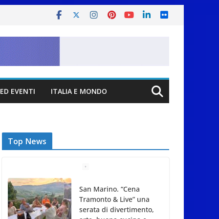
ED EVENTI
ITALIA E MONDO
Top News
San Marino. “Cena
Tramonto & Live” una
serata di divertimento,