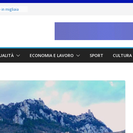
in migliaia
minile:
ate alla Prima
to & Live” una
rte, buona
etano. Con la
UALITÀ
ECONOMIA E LAVORO
SPORT
CULTURA 
ne Judo San
unior 2026 di
maestri: si è
 scultore