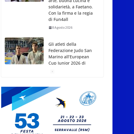
arte, buona cucina e
solidarietà, a Faetano.
Con la firma e la regia
di Fun4all
8 Agosto 2026
Gli atleti della
Federazione Judo San
Marino all’European
Cup Junior 2026 di
Skopje
8 Agosto 2026
L’arte perde uno dei
suoi maestri: si è
spento a 91 anni il
grande scultore
Marcello Sgattoni
8 Agosto 2026