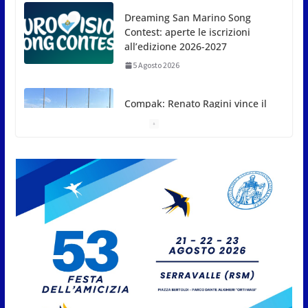
Compak: Renato Ragini vince il
titolo sammarinese, Armando
Rodà si aggiudicail Gran Prix
5 Agosto 2026
Pesca sportiva, tre prove di campionato tra acque
dolci e di mare
5 Agosto 2026
San Marino. Il 6 agosto è ancora
Giovedì in Centro. Il Centro
storico torna protagonista di
sera tra shopping, cultura e
animazione
5 Agosto 2026
Unione Volontariato Protezione
Civile San Marino. Allerta meteo
codice colore Arancione per