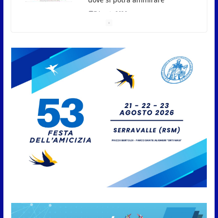
San Marino, stop agli
abbruciamenti di residui
agricoli e vegetali fino al 15
settembre. Previste multe
salate
7 Agosto 2026
Caccuri celebra Roberto Sergio:
cittadinanza onoraria, chiavi
della città e premio alla carriera
7 Agosto 2026
Anche la FSGC nella nuova
partnership tra FIFA+ e DAZN
7 Agosto 2026