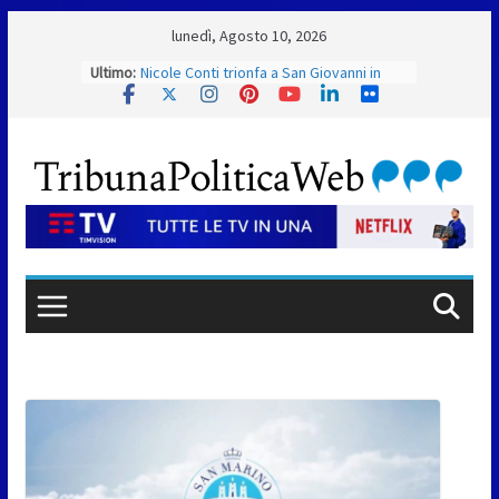
Skip
lunedì, Agosto 10, 2026
to
Ultimo:
Nicole Conti trionfa a San Giovanni in
content
Marignano: ora guarda ai Giochi del
Mediterraneo
Dennis Spircu fa doppietta a San Marino:
suoi singolare e doppio nel Junior ITF
Giro aereo d’Italia: a San Marino è stata
l’ultima tappa
San Marino. AR plaude al confronto tra
istituzioni e professionisti sulle
procedure e verifiche ispettive
Pioggia e grandine a Fanano. Allagata
caserma dei pompieri