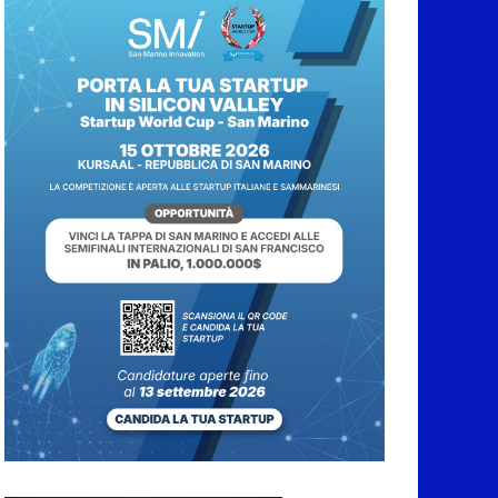
Frisoni i due
portabandiera
7 Agosto 2026
L’Associazione
Frontalieri Italia San
Marino incontra
l’Ambasciatore
Colaceci per un
confronto su diritti e
discriminazioni a
scapito dei lavoratori
7 Agosto 2026