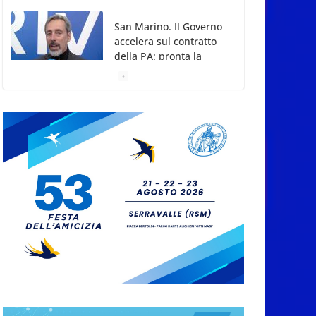
San Marino. Il Governo
accelera sul contratto
della PA: pronta la
proposta ai sindacati
7 Agosto 2026
San Marino. A
settant’anni dal rogo di
Marcinelle: la memoria
delle vittime e la
lezione della storia per
la tutela del lavoro
7 Agosto 2026
Taranto 2026, la
delegazione
sammarinese ricevuta
dai Capitani
Reggenti.Valentina
Venerucci e Jacopo