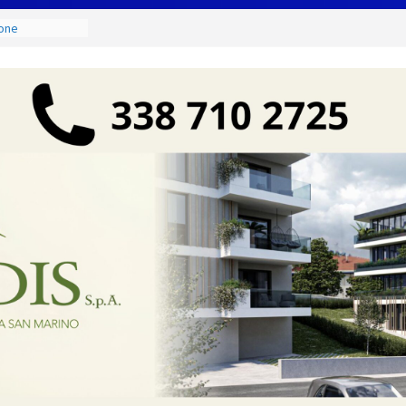
 dal rogo di
le vittime e la
 tutela del
ione
 Capitani
ucci e Jacopo
ra
 Italia San
iatore Colaceci
i e
dei lavoratori
l risparmio di
ci sono
to, ma il
na norma
celera sul
 la proposta ai