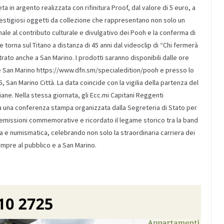
a in argento realizzata con rifinitura Proof, dal valore di 5 euro, a
estigiosi oggetti da collezione che rappresentano non solo un
nale al contributo culturale e divulgativo dei Pooh e la conferma di
 torna sul Titano a distanza di 45 anni dal videoclip di “Chi fermerà
trato anche a San Marino. I prodotti saranno disponibili dalle ore
oste San Marino https://www.dfn.sm/specialedition/pooh e presso lo
, San Marino Città. La data coincide con la vigilia della partenza del
liane. Nella stessa giornata, gli Ecc.mi Capitani Reggenti
da una conferenza stampa organizzata dalla Segreteria di Stato per
 emissioni commemorative e ricordato il legame storico tra la band
lia e numismatica, celebrando non solo la straordinaria carriera dei
empre al pubblico e a San Marino.